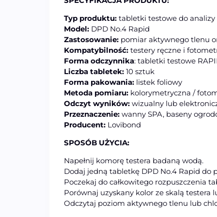
SPECYFIKACJA PRODUKTU:
Typ produktu:
tabletki testowe do analiz
Model:
DPD No.4 Rapid
Zastosowanie:
pomiar aktywnego tlenu or
Kompatybilność:
testery ręczne i fotome
Forma odczynnika
: tabletki testowe RAP
Liczba tabletek:
10 sztuk
Forma pakowania:
listek foliowy
Metoda pomiaru:
kolorymetryczna / foto
Odczyt wyników:
wizualny lub elektronic
Przeznaczenie:
wanny SPA, baseny ogro
Producent:
Lovibond
SPOSÓB UŻYCIA:
Napełnij komorę testera badaną wodą.
Dodaj jedną tabletkę DPD No.4 Rapid do p
Poczekaj do całkowitego rozpuszczenia tab
Porównaj uzyskany kolor ze skalą testera 
Odczytaj poziom aktywnego tlenu lub chl