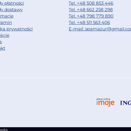
y płatności
Tel. +48 508 853 446
dy dostawy
Tel. +48 662 258 298
amacje
Tel. +48 798 779 890
lamin
Tel. +48 511 563 406
yka prywatności
E-mail: spamazur@gmail.c
ukcje
s
akt
edia