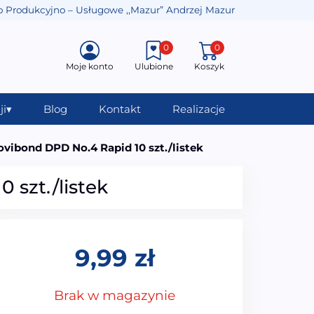
o Produkcyjno – Usługowe ,,Mazur” Andrzej Mazur
0
0
Moje konto
Ulubione
Koszyk
ji
▾
Blog
Kontakt
Realizacje
ovibond DPD No.4 Rapid 10 szt./listek
 szt./listek
9,99
zł
Brak w magazynie