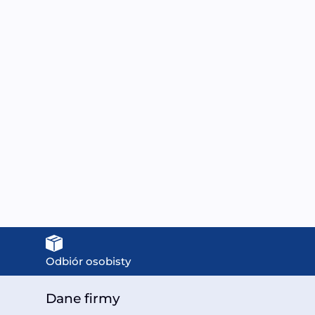
RENTO ZAPACH
HTH SPA ANTYMUS
AROMAT DO SAUNY –
1000ML
YWICA DRZEWNA 400
150,00
zł
ML
24,99
zł
Odbiór osobisty
Dane firmy