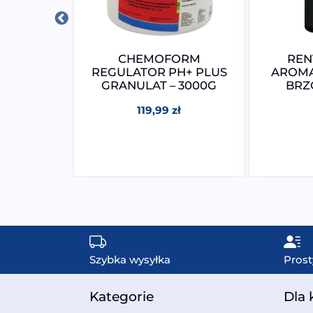
ORM
CHEMOFORM
REN
OR T
REGULATOR PH+ PLUS
AROMA
TKI 20G –
GRANULAT – 3000G
BRZ
G
119,99
zł
zł
Szybka wysyłka
Prost
Kategorie
Dla 