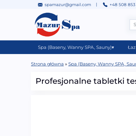
|
spamazur@gmail.com
+48 508 853
Przejdź do treści
Main Navigation
Spa (Baseny, Wanny SPA, Sauny)
▾
Łaz
Strona główna
»
Spa (Baseny, Wanny SPA, Sau
Profesjonalne tabletki t