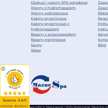
Dżakuzi i wanny SPA ogrodowe
Zasad
Wanny z hydromasażem
Zasa
Wanny wolnostojące
Rekl
Kabiny prysznicowe
Regu
Kabiny prysznicowe z
Polit
hydromasażem
Instr
Baseny z przeciwprądem
Serwi
Baseny treningowe
Kont
Sauny
Blog
Sklep
Świetnie
:
4.8
/
5
07.08.2026
RECENZJE
Copyright © Mazurspa.pl | 2024 Wykonanie:
Neutrino.m