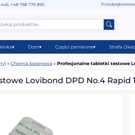
Przedsiębiorstw
 446
,
+48 798 779 890
ienka
▾
Dom
▾
Części zamienne
▾
Strefa Okaz
ny)
»
Chemia basenowa
»
Profesjonalne tabletki testowe L
estowe Lovibond DPD No.4 Rapid 10