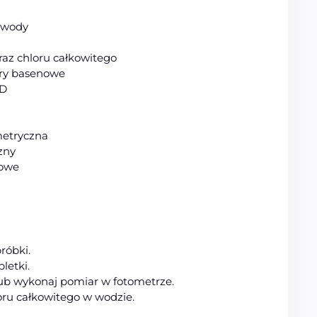
y wody
az chloru całkowitego
try basenowe
ID
metryczna
zny
dowe
róbki.
letki.
lub wykonaj pomiar w fotometrze.
oru całkowitego w wodzie.