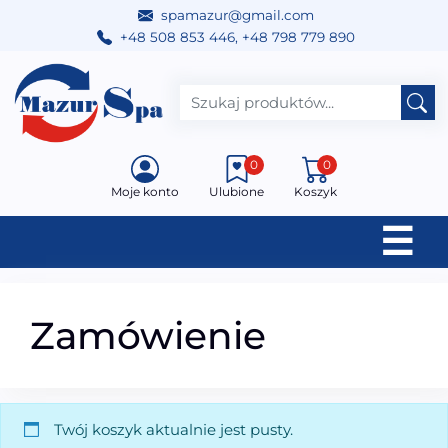
spamazur@gmail.com
+48 508 853 446
,
+48 798 779 890
Przejdź do treści
Main Navigation
0
0
Moje konto
Ulubione
Koszyk
☰
Zamówienie
Twój koszyk aktualnie jest pusty.