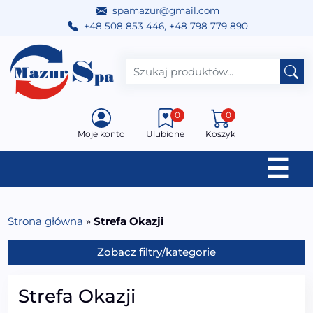
spamazur@gmail.com
+48 508 853 446
,
+48 798 779 890
Przejdź do treści
Main Navigation
0
0
Moje konto
Ulubione
Koszyk
☰
Strona główna
»
Strefa Okazji
Zobacz filtry/kategorie
Strefa Okazji