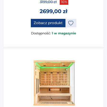
3199,00
zł
16%
2699,00
zł
Zobacz produkt
Dostępność:
1 w magazynie