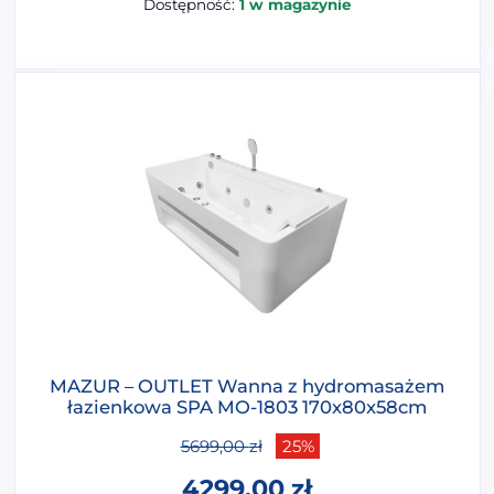
Dostępność:
1 w magazynie
MAZUR – OUTLET Wanna z hydromasażem
łazienkowa SPA MO-1803 170x80x58cm
5699,00
zł
25%
4299,00
zł