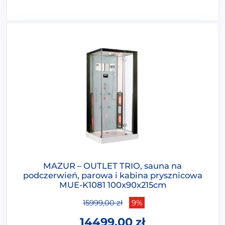
MAZUR – OUTLET TRIO, sauna na
podczerwień, parowa i kabina prysznicowa
MUE-K1081 100x90x215cm
15999,00
zł
9%
14499,00
zł