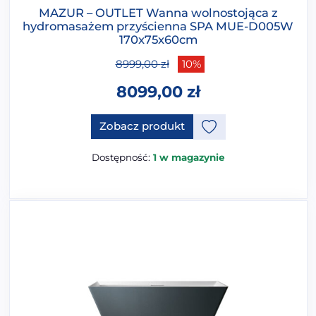
MAZUR – OUTLET Wanna wolnostojąca z
hydromasażem przyścienna SPA MUE-D005W
170x75x60cm
8999,00
zł
10%
8099,00
zł
Ten produkt ma opcje, które 
Zobacz produkt
Dostępność:
1 w magazynie