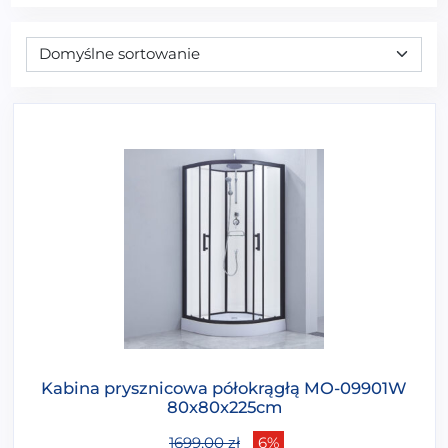
Kabina prysznicowa półokrągłą MO-09901W
80x80x225cm
1699,00
zł
6%