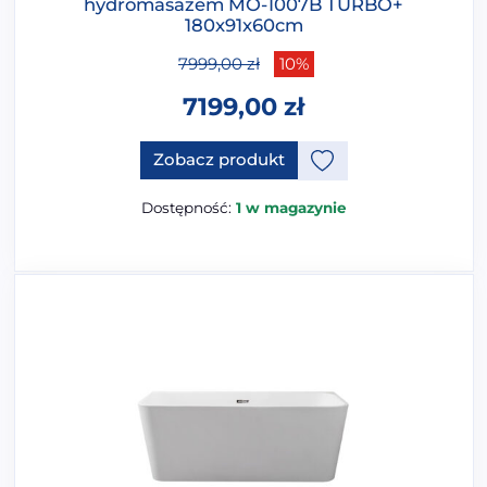
hydromasażem MO-1007B TURBO+
180x91x60cm
7999,00
zł
10%
7199,00
zł
Zobacz produkt
Dostępność:
1 w magazynie