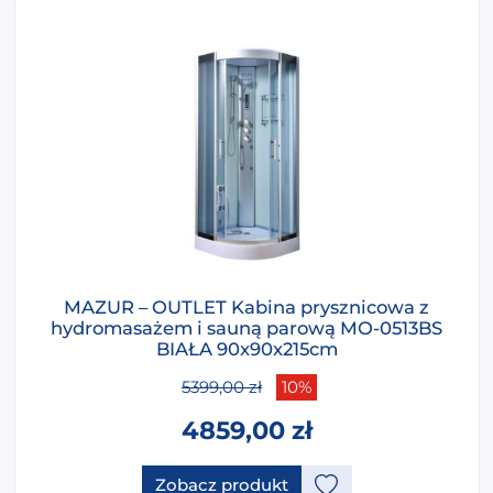
MAZUR – OUTLET Kabina prysznicowa z
hydromasażem i sauną parową MO-0513BS
BIAŁA 90x90x215cm
5399,00
zł
10%
4859,00
zł
Zobacz produkt