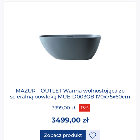
MAZUR – OUTLET Wanna wolnostojąca ze
ścieralną powłoką MUE-D003GB 170x75x60cm
3999,00
zł
13%
3499,00
zł
Ten produkt ma opcje, które 
Zobacz produkt