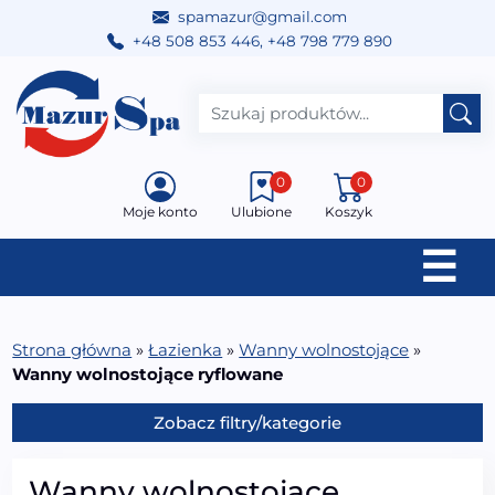
spamazur@gmail.com
+48 508 853 446
,
+48 798 779 890
Przejdź do treści
Main Navigation
0
0
Moje konto
Ulubione
Koszyk
☰
Strona główna
»
Łazienka
»
Wanny wolnostojące
»
Wanny wolnostojące ryflowane
Zobacz filtry/kategorie
Wanny wolnostojące