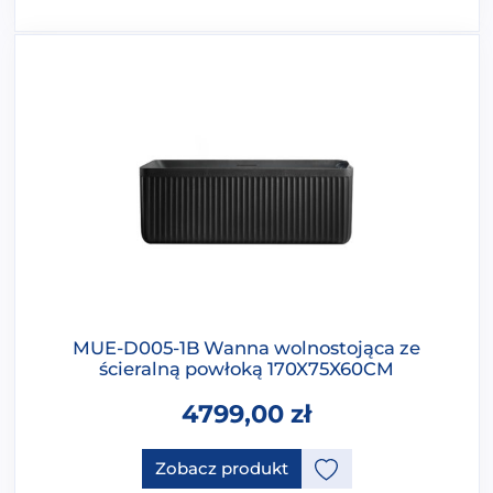
MUE-D005-1B Wanna wolnostojąca ze
ścieralną powłoką 170X75X60CM
4799,00
zł
Ten produkt ma opcje, które 
Zobacz produkt