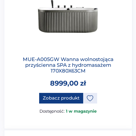
MUE-A005GW Wanna wolnostojąca
przyścienna SPA z hydromasażem
170X80X63CM
8999,00
zł
Ten produkt ma opcje, które 
Zobacz produkt
Dostępność:
1 w magazynie