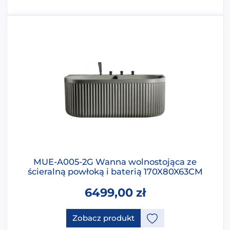
MUE-A005-2G Wanna wolnostojąca ze
ścieralną powłoką i baterią 170X80X63CM
6499,00
zł
Ten produkt ma opcje, które 
Zobacz produkt