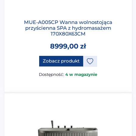
MUE-A005CP Wanna wolnostojąca
przyścienna SPA z hydromasażem
170X80X63CM
8999,00
zł
Ten produkt ma opcje, które 
Zobacz produkt
Dostępność:
4 w magazynie