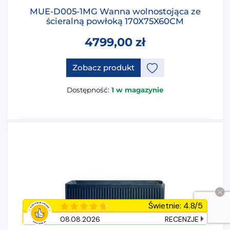
MUE-D005-1MG Wanna wolnostojąca ze
ścieralną powłoką 170X75X60CM
4799,00
zł
Ten produkt ma opcje, które 
Zobacz produkt
Dostępność:
1 w magazynie
Świetnie
:
4.8
/
5
08.08.2026
RECENZJE