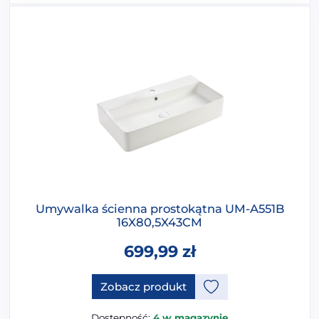
Umywalka ścienna prostokątna UM-A551B
16X80,5X43CM
699,99
zł
Ten produkt ma opcje, które 
Zobacz produkt
Dostępność:
4 w magazynie