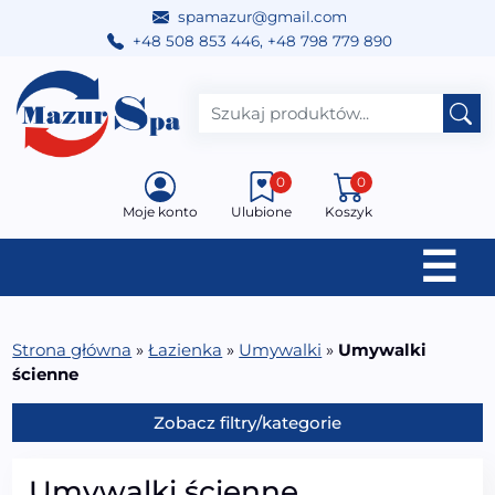
spamazur@gmail.com
+48 508 853 446
,
+48 798 779 890
Przejdź do treści
Main Navigation
0
0
Moje konto
Ulubione
Koszyk
☰
Strona główna
»
Łazienka
»
Umywalki
»
Umywalki
ścienne
Zobacz filtry/kategorie
Umywalki ścienne