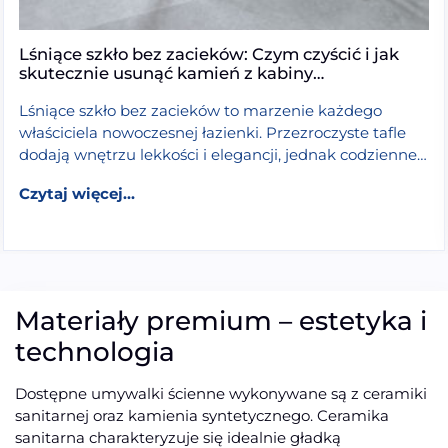
Lśniące szkło bez zacieków: Czym czyścić i jak
skutecznie usunąć kamień z kabiny
prysznicowej?
Lśniące szkło bez zacieków to marzenie każdego
właściciela nowoczesnej łazienki. Przezroczyste tafle
dodają wnętrzu lekkości i elegancji, jednak codzienne
użytkowanie prysznica stawia przed nami spory […]
walk-in będzie najlepsza? Wybór szkła, grubości w mm i
from Lśniące szkło bez zacieków: Czym cz
Czytaj dalej >
Czytaj więcej...
Materiały premium – estetyka i
technologia
Dostępne umywalki ścienne wykonywane są z ceramiki
sanitarnej oraz kamienia syntetycznego. Ceramika
sanitarna charakteryzuje się idealnie gładką