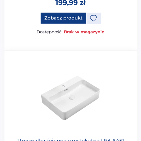
199,99
zł
Ten produkt ma opcje, które 
Zobacz produkt
Dostępność:
Brak w magazynie
Umywalka ścienna prostokątna UM-A451