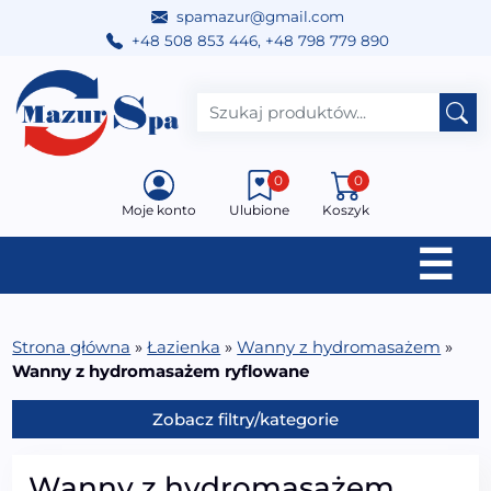
spamazur@gmail.com
+48 508 853 446
,
+48 798 779 890
Przejdź do treści
Main Navigation
0
0
Moje konto
Ulubione
Koszyk
☰
Strona główna
»
Łazienka
»
Wanny z hydromasażem
»
Wanny z hydromasażem ryflowane
Zobacz filtry/kategorie
Wanny z hydromasażem