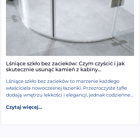
Lśniące szkło bez zacieków: Czym czyścić i jak
skutecznie usunąć kamień z kabiny
prysznicowej?
Lśniące szkło bez zacieków to marzenie każdego
właściciela nowoczesnej łazienki. Przezroczyste tafle
dodają wnętrzu lekkości i elegancji, jednak codzienne
użytkowanie prysznica stawia przed nami spory […]
walk-in będzie najlepsza? Wybór szkła, grubości w mm i
from Lśniące szkło bez zacieków: Czym cz
Czytaj dalej >
Czytaj więcej...