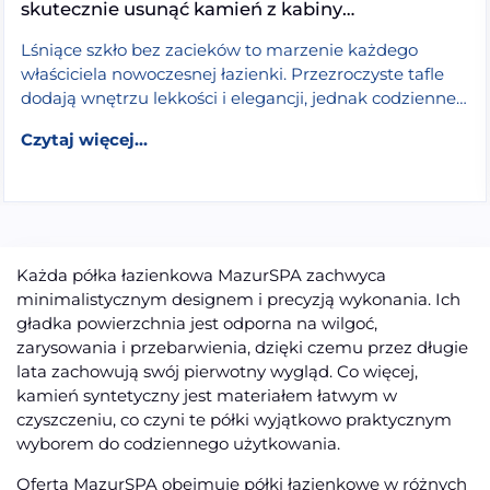
skutecznie usunąć kamień z kabiny
prysznicowej?
Lśniące szkło bez zacieków to marzenie każdego
właściciela nowoczesnej łazienki. Przezroczyste tafle
dodają wnętrzu lekkości i elegancji, jednak codzienne
użytkowanie prysznica stawia przed nami spory […]
walk-in będzie najlepsza? Wybór szkła, grubości w mm i
from Lśniące szkło bez zacieków: Czym cz
Czytaj dalej >
Czytaj więcej...
Każda półka łazienkowa MazurSPA zachwyca
minimalistycznym designem i precyzją wykonania. Ich
gładka powierzchnia jest odporna na wilgoć,
zarysowania i przebarwienia, dzięki czemu przez długie
lata zachowują swój pierwotny wygląd. Co więcej,
kamień syntetyczny jest materiałem łatwym w
czyszczeniu, co czyni te półki wyjątkowo praktycznym
wyborem do codziennego użytkowania.
Oferta MazurSPA obejmuje półki łazienkowe w różnych