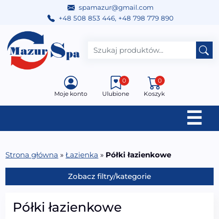
spamazur@gmail.com
+48 508 853 446
,
+48 798 779 890
Przejdź do treści
Main Navigation
0
0
Moje konto
Ulubione
Koszyk
☰
Strona główna
»
Łazienka
»
Półki łazienkowe
Zobacz filtry/kategorie
Półki łazienkowe