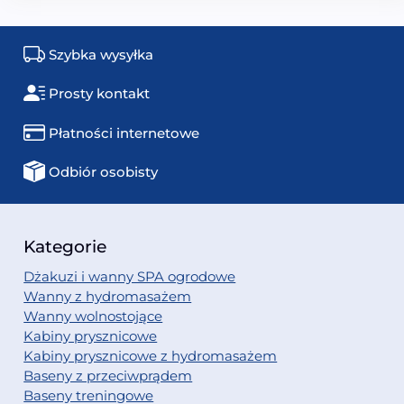
Szybka wysyłka
Prosty kontakt
Płatności internetowe
Odbiór osobisty
Kategorie
Dżakuzi i wanny SPA ogrodowe
Wanny z hydromasażem
Wanny wolnostojące
Kabiny prysznicowe
Kabiny prysznicowe z hydromasażem
Baseny z przeciwprądem
Baseny treningowe