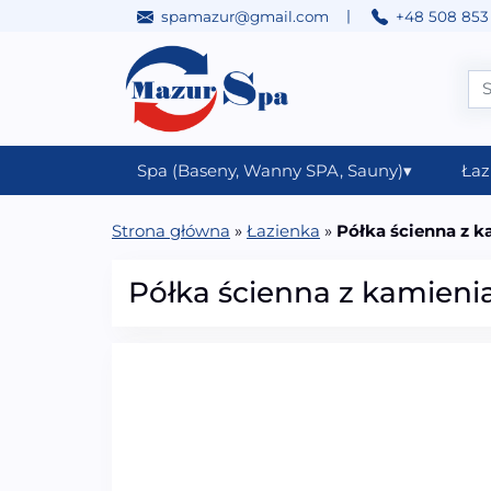
|
spamazur@gmail.com
+48 508 853
Przejdź do treści
Main Navigation
Spa (Baseny, Wanny SPA, Sauny)
▾
Łaz
Strona główna
»
Łazienka
»
Półka ścienna z 
Półka ścienna z kamien