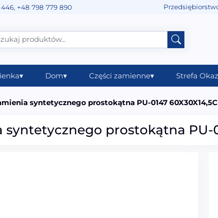
Przedsiębiorstw
 446
,
+48 798 779 890
ienka
▾
Dom
▾
Części zamienne
▾
Strefa Okaz
kamienia syntetycznego prostokątna PU-0147 60X30X14,5
ia syntetycznego prostokątna PU