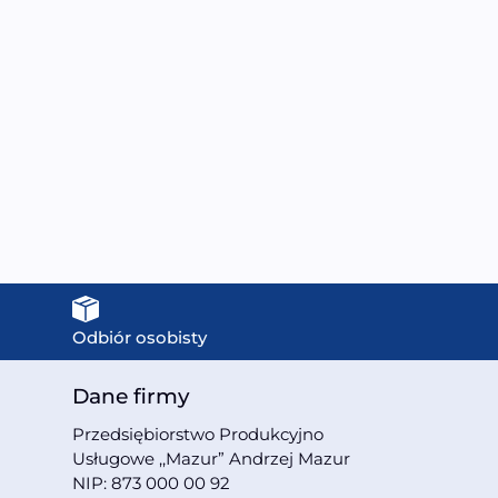
MO-08135S Kabino
MO-1045DB Wanna
anna łazienkowa SPA z
wolnostojąca
ydromasażem i funkcją
przyścienna ryflowana
sauny parowej
170X80X58CM
135X135X220CM
2999,00
zł
7999,00
zł
Odbiór osobisty
Dane firmy
Przedsiębiorstwo Produkcyjno
Usługowe ,,Mazur” Andrzej Mazur
NIP: 873 000 00 92