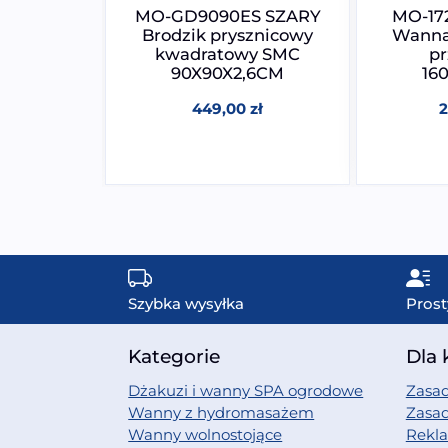
L CZARNA
MO-GD9090ES SZARY
MO-17
nicowa z
Brodzik prysznicowy
Wanna
 i sauną
kwadratowy SMC
pr
80X217CM
90X90X2,6CM
16
0
zł
449,00
zł
Szybka wysyłka
Prost
Kategorie
Dla 
Dżakuzi i wanny SPA ogrodowe
Zasad
Wanny z hydromasażem
Zasa
Wanny wolnostojące
Rekl