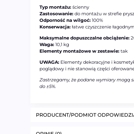
Typ montażu:
ścienny
Zastosowanie:
do montażu w strefie prysz
Odporność na wilgoć:
100%
Konserwacja:
łatwe czyszczenie łagodny
Maksymalne dopuszczalne obciążenie:
2
Waga:
10,1 kg
Elementy montażowe w zestawie:
tak
UWAGA:
Elementy dekoracyjne i kosmetyk
poglądowy i nie stanowią części oferowan
Zastrzegamy, że podane wymiary mogą się 
do ±5%.
PRODUCENT/PODMIOT ODPOWIEDZI
OPINIE (0)