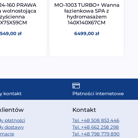
24-160 PRAWA
MO-1003 TURBO+ Wanna
 wolnostojąca
łazienkowa SPA z
w
zyścienna
hydromasażem
h
0X75X59CM
140X140X67CM
2549,00
zł
6499,00
zł
y kontakt
Płatności internetowe
klientów
Kontakt
y płatności
Tel. +48 508 853 446
dy dostawy
Tel. +48 662 258 298
amacje
Tel. +48 798 779 890