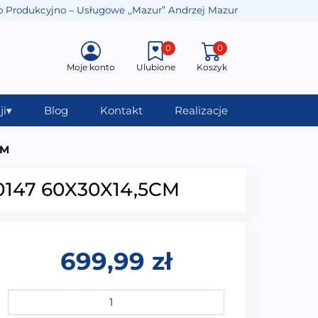
o Produkcyjno – Usługowe ,,Mazur” Andrzej Mazur
0
0
Moje konto
Ulubione
Koszyk
ji
▾
Blog
Kontakt
Realizacje
CM
-0147 60X30X14,5CM
699,99
zł
ilość Półka ścienna z kamienia syntetycznego prostokątn