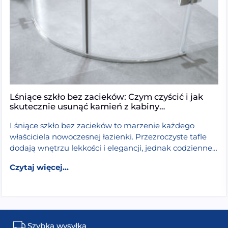
Lśniące szkło bez zacieków: Czym czyścić i jak
skutecznie usunąć kamień z kabiny
prysznicowej?
Lśniące szkło bez zacieków to marzenie każdego
właściciela nowoczesnej łazienki. Przezroczyste tafle
dodają wnętrzu lekkości i elegancji, jednak codzienne
użytkowanie prysznica stawia przed nami spory […]
walk-in będzie najlepsza? Wybór szkła, grubości w mm i
from Lśniące szkło bez zacieków: Czym cz
Czytaj dalej >
Czytaj więcej...
Szybka wysyłka