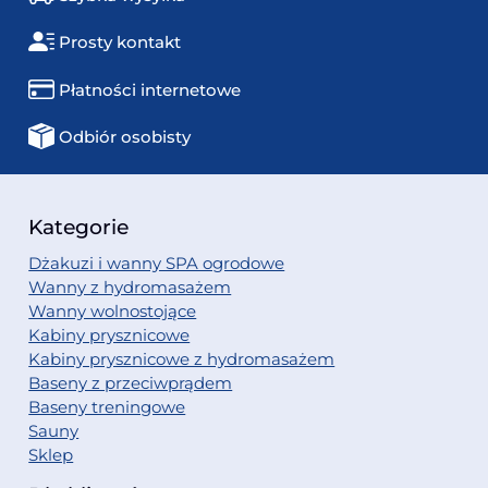
Prosty kontakt
Płatności internetowe
Odbiór osobisty
Kategorie
Dżakuzi i wanny SPA ogrodowe
Wanny z hydromasażem
Wanny wolnostojące
Kabiny prysznicowe
Kabiny prysznicowe z hydromasażem
Baseny z przeciwprądem
Baseny treningowe
Sauny
Sklep