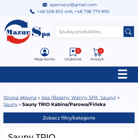
spamazur@gmail.com
+48 508 853 446
,
+48 798 779 890
Przejdź do treści
Main Navigation
0
0
Moje konto
Ulubione
Koszyk
☰
Strona główna
»
Spa (Baseny, Wanny SPA, Sauny)
»
Sauny
»
Sauny TRIO Kabina/Parowa/Fińska
Zobacz filtry/kategorie
Sauny TRIO