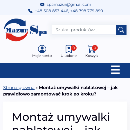
spamazur@gmail.com
+48 508 853 446
,
+48 798 779 890
Przejdź do treści
Main Navigation
0
0
Moje konto
Ulubione
Koszyk
☰
Strona główna
»
Montaż umywalki nablatowej – jak
prawidłowo zamontować krok po kroku?
Montaż umywalki
nablatowej – jak