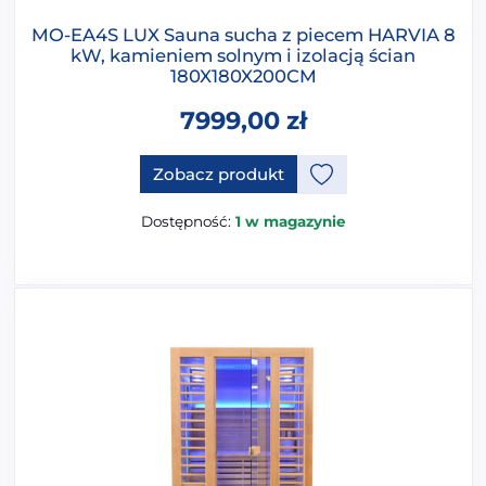
MO-EA4S LUX Sauna sucha z piecem HARVIA 8
kW, kamieniem solnym i izolacją ścian
180X180X200CM
7999,00
zł
Ten produkt ma opcje, które 
Zobacz produkt
Dostępność:
1 w magazynie