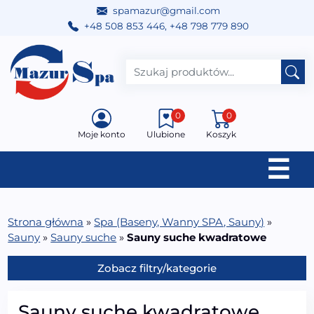
spamazur@gmail.com
+48 508 853 446
,
+48 798 779 890
Przejdź do treści
Main Navigation
0
0
Moje konto
Ulubione
Koszyk
☰
Strona główna
»
Spa (Baseny, Wanny SPA, Sauny)
»
Sauny
»
Sauny suche
»
Sauny suche kwadratowe
Zobacz filtry/kategorie
Sauny suche kwadratowe