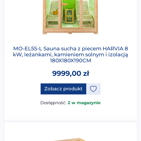
MO-EL5S-L Sauna sucha z piecem HARVIA 8
kW, leżankami, kamieniem solnym i izolacją
180X180X190CM
9999,00
zł
Ten produkt ma opcje, które 
Zobacz produkt
Dostępność:
2 w magazynie