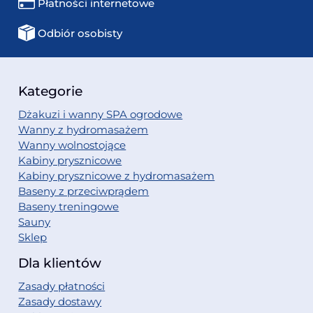
Płatności internetowe
Odbiór osobisty
Kategorie
Dżakuzi i wanny SPA ogrodowe
Wanny z hydromasażem
Wanny wolnostojące
Kabiny prysznicowe
Kabiny prysznicowe z hydromasażem
Baseny z przeciwprądem
Baseny treningowe
Sauny
Sklep
Dla klientów
Zasady płatności
Zasady dostawy