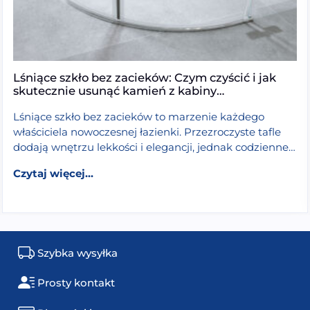
Lśniące szkło bez zacieków: Czym czyścić i jak
skutecznie usunąć kamień z kabiny
prysznicowej?
Lśniące szkło bez zacieków to marzenie każdego
właściciela nowoczesnej łazienki. Przezroczyste tafle
dodają wnętrzu lekkości i elegancji, jednak codzienne
użytkowanie prysznica stawia przed nami spory […]
walk-in będzie najlepsza? Wybór szkła, grubości w mm i
from Lśniące szkło bez zacieków: Czym cz
Czytaj dalej >
Czytaj więcej...
Szybka wysyłka
Prosty kontakt