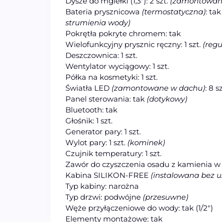
Dysze do mgiełki (1,3″): 2 szt.
(zamontowan
Bateria prysznicowa
(termostatyczna)
: tak
strumienia wody)
Pokrętła pokryte chromem: tak
Wielofunkcyjny prysznic ręczny: 1 szt.
(regu
Deszczownica: 1 szt.
Wentylator wyciągowy: 1 szt.
Półka na kosmetyki: 1 szt.
Światła LED
(zamontowane w dachu)
: 8 s
Panel sterowania: tak
(dotykowy)
Bluetooth: tak
Głośnik: 1 szt.
Generator pary: 1 szt.
Wylot pary: 1 szt.
(kominek)
Czujnik temperatury: 1 szt.
Zawór do czyszczenia osadu z kamienia w 
Kabina SILIKON-FREE
(instalowana bez uż
Typ kabiny: narożna
Typ drzwi: podwójne
(przesuwne)
Węże przyłączeniowe do wody: tak (1/2″)
Elementy montażowe: tak