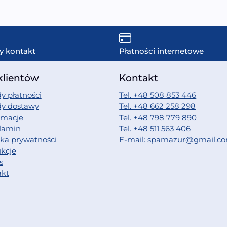
y kontakt
Płatności internetowe
klientów
Kontakt
y płatności
Tel. +48 508 853 446
dy dostawy
Tel. +48 662 258 298
amacje
Tel. +48 798 779 890
lamin
Tel. +48 511 563 406
yka prywatności
E-mail: spamazur@gmail.c
ukcje
s
akt