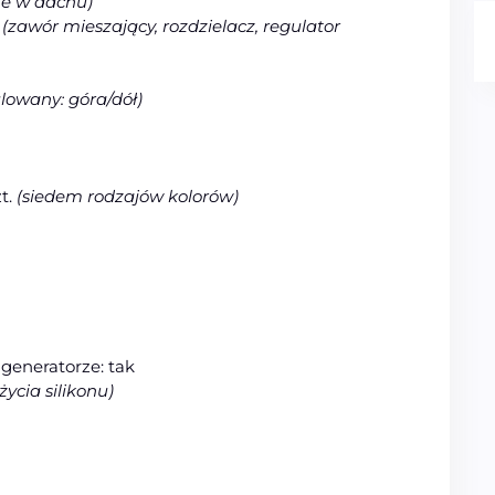
e w dachu)
(zawór mieszający, rozdzielacz, regulator
lowany: góra/dół)
zt.
(siedem rodzajów kolorów)
generatorze: tak
ycia silikonu)