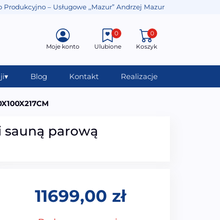
o Produkcyjno – Usługowe ,,Mazur” Andrzej Mazur
0
0
Moje konto
Ulubione
Koszyk
ji
▾
Blog
Kontakt
Realizacje
00X100X217CM
i sauną parową
11699,00
zł