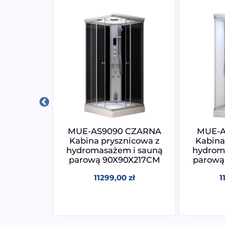
R BIAŁA
MUE-AS9090 CZARNA
MUE-A
nicowa z
Kabina prysznicowa z
Kabina
 i sauną
hydromasażem i sauną
hydrom
90X217CM
parową 90X90X217CM
parową
0
zł
11299,00
zł
1