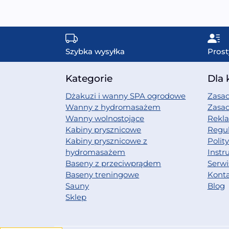
Szybka wysyłka
Prost
Kategorie
Dla 
Dżakuzi i wanny SPA ogrodowe
Zasad
Wanny z hydromasażem
Zasa
Wanny wolnostojące
Rekl
Kabiny prysznicowe
Regu
Kabiny prysznicowe z
Polit
hydromasażem
Instr
Baseny z przeciwprądem
Serwi
Baseny treningowe
Kont
Sauny
Blog
Sklep