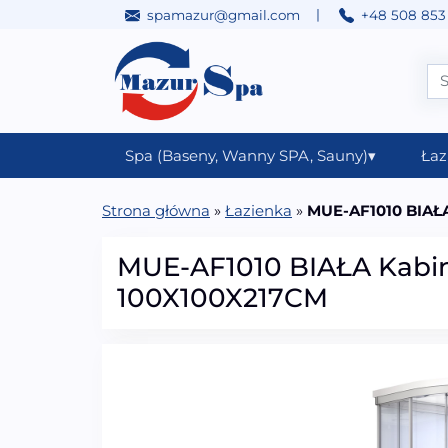
|
spamazur@gmail.com
+48 508 853
Przejdź do treści
Main Navigation
Spa (Baseny, Wanny SPA, Sauny)
▾
Łaz
Strona główna
»
Łazienka
»
MUE-AF1010 BIAŁA
MUE-AF1010 BIAŁA Kabi
100X100X217CM