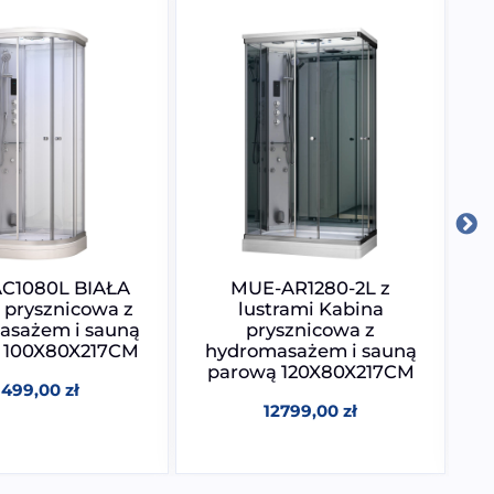
C1080L BIAŁA
MUE-AR1280-2L z
 prysznicowa z
lustrami Kabina
asażem i sauną
prysznicowa z
h
 100X80X217CM
hydromasażem i sauną
p
parową 120X80X217CM
1499,00
zł
12799,00
zł