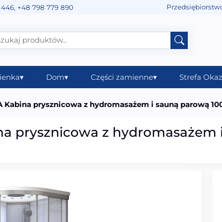
Przedsiębiorstw
 446
,
+48 798 779 890
ienka
▾
Dom
▾
Części zamienne
▾
Strefa Okaz
 Kabina prysznicowa z hydromasażem i sauną parową 1
na prysznicowa z hydromasażem 