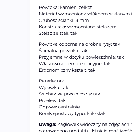
Powłoka: kamień, żelkot
Materiał wzmocniony włóknem szklanym i 
Grubość ścianki: 8 mm
Konstrukcja: wzmocniona stelażem
Stelaż ze stali: tak
Powłoka odporna na drobne rysy: tak
Ścieralna powłoka: tak
Przyjemna w dotyku powierzchnia: tak
Właściwości termoizolacyjne: tak
Ergonomiczny kształt: tak
Bateria: tak
Wylewka: tak
Słuchawka prysznicowa: tak
Przelew: tak
Odpływ: centralnie
Korek spustowy typu: klik-klak
Uwaga:
Zagłówek widoczny na zdjęciach m
oferowanego produktu. Istnieje możliwoś