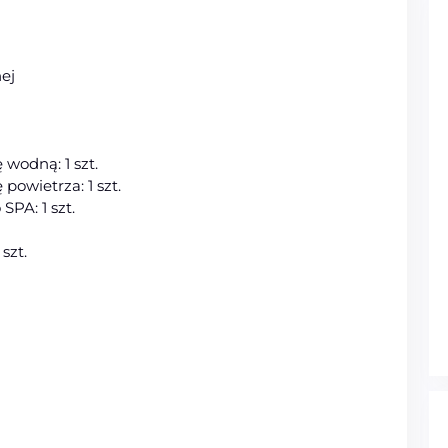
ej
wodną: 1 szt.
owietrza: 1 szt.
PA: 1 szt.
szt.