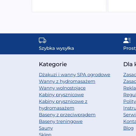
Szybka wysyłka
Prost
Kategorie
Dla 
Dżakuzi i wanny SPA ogrodowe
Zasad
Wanny z hydromasażem
Zasa
Wanny wolnostojące
Rekl
Kabiny prysznicowe
Regu
Kabiny prysznicowe z
Polit
hydromasażem
Instr
Baseny z przeciwprądem
Serwi
Baseny treningowe
Kont
Sauny
Blog
Sklep