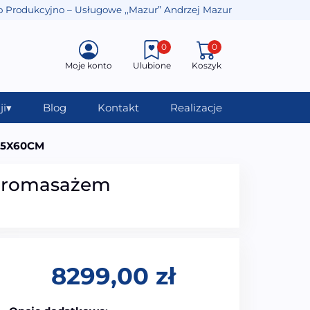
o Produkcyjno – Usługowe ,,Mazur” Andrzej Mazur
0
0
Moje konto
Ulubione
Koszyk
ji
▾
Blog
Kontakt
Realizacje
X75X60CM
ydromasażem
8299,00
zł