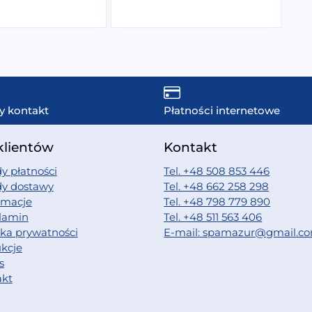
y kontakt
Płatności internetowe
klientów
Kontakt
y płatności
Tel. +48 508 853 446
dy dostawy
Tel. +48 662 258 298
amacje
Tel. +48 798 779 890
lamin
Tel. +48 511 563 406
yka prywatności
E-mail: spamazur@gmail.c
ukcje
s
akt