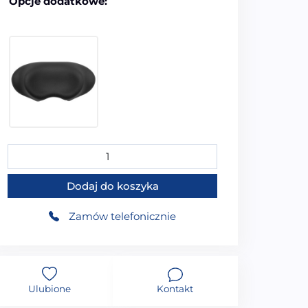
Opcje dodatkowe:
149,99
zł
ilość MUE-D005CP Wanna wolnostojąca przyścienna SPA
Dodaj do koszyka
Zamów telefonicznie
Ulubione
Kontakt