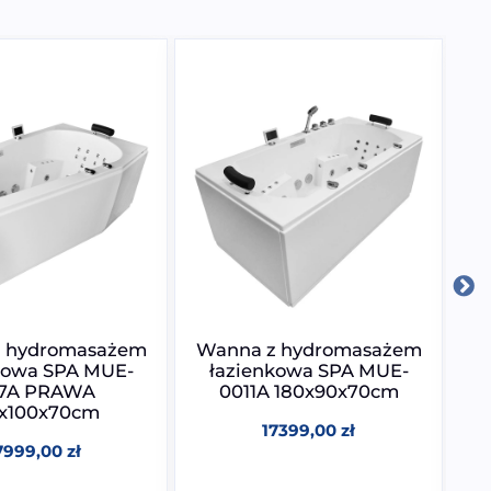
 hydromasażem
Wanna z hydromasażem
M
kowa SPA MUE-
łazienkowa SPA MUE-
7A PRAWA
0011A 180x90x70cm
0x100x70cm
r
17399,00
zł
7999,00
zł