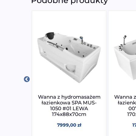
Podobne produkty
Wanna
Wanna z hydromasażem
Wanna z
 SPA z
łazienkowa SPA MUS-
łazien
ażem
1050 #01 LEWA
00
65CM
174x88x70cm
17
0
zł
7999,00
zł
1