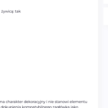
żywicą: tak
a charakter dekoracyjny i nie stanowi elementu
ć dokupienia kompatybilnego zagłówka jako