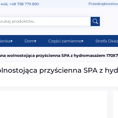
Przedsiębiorstw
 446
,
+48 798 779 890
ienka
▾
Dom
▾
Części zamienne
▾
Strefa Okaz
a wolnostojąca przyścienna SPA z hydromasażem 170
ostojąca przyścienna SPA z h