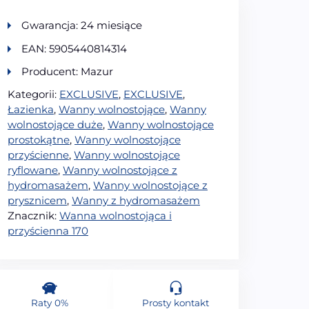
Gwarancja: 24 miesiące
EAN: 5905440814314
Producent: Mazur
Kategorii:
EXCLUSIVE
,
EXCLUSIVE
,
Łazienka
,
Wanny wolnostojące
,
Wanny
wolnostojące duże
,
Wanny wolnostojące
prostokątne
,
Wanny wolnostojące
przyścienne
,
Wanny wolnostojące
ryflowane
,
Wanny wolnostojące z
hydromasażem
,
Wanny wolnostojące z
prysznicem
,
Wanny z hydromasażem
Znacznik:
Wanna wolnostojąca i
przyścienna 170
Raty 0%
Prosty kontakt