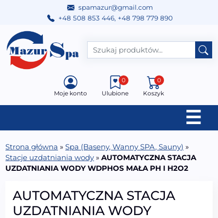
spamazur@gmail.com
+48 508 853 446
,
+48 798 779 890
Przejdź do treści
Main Navigation
0
0
Moje konto
Ulubione
Koszyk
☰
Strona główna
»
Spa (Baseny, Wanny SPA, Sauny)
»
Stacje uzdatniania wody
»
AUTOMATYCZNA STACJA
UZDATNIANIA WODY WDPHOS MAŁA PH I H2O2
AUTOMATYCZNA STACJA
UZDATNIANIA WODY