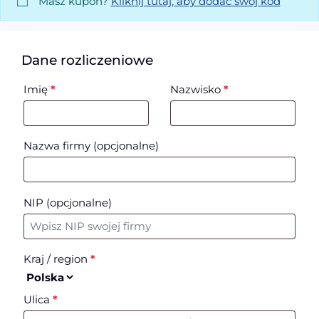
Masz kupon?
Kliknij tutaj, aby dodać swój kod
Dane rozliczeniowe
Imię
*
Nazwisko
*
Nazwa firmy
(opcjonalne)
NIP
(opcjonalne)
Kraj / region
*
Ulica
*