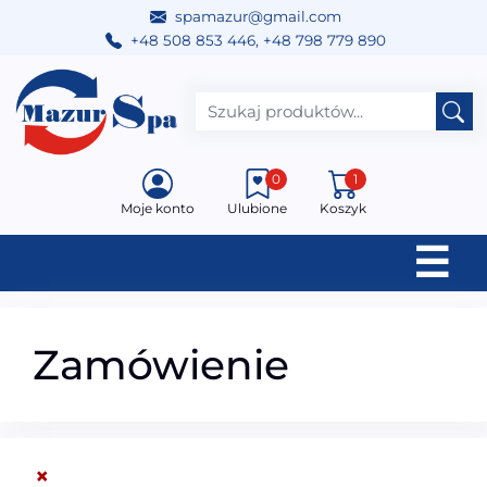
spamazur@gmail.com
+48 508 853 446
,
+48 798 779 890
Przejdź do treści
Main Navigation
0
1
Moje konto
Ulubione
Koszyk
☰
Zamówienie
×