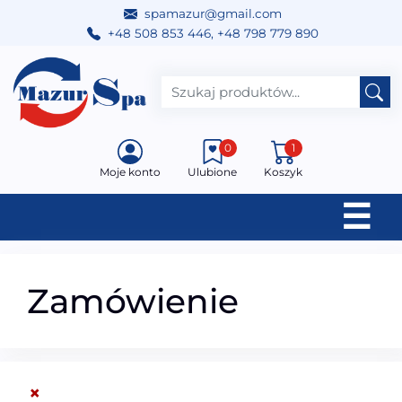
spamazur@gmail.com
+48 508 853 446
,
+48 798 779 890
Przejdź do treści
Main Navigation
0
1
Moje konto
Ulubione
Koszyk
☰
Zamówienie
×