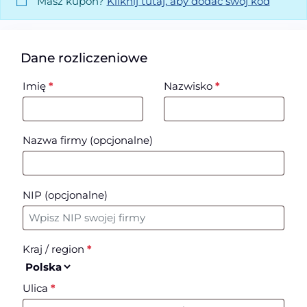
Masz kupon?
Kliknij tutaj, aby dodać swój kod
Dane rozliczeniowe
Imię
*
Nazwisko
*
Nazwa firmy
(opcjonalne)
NIP
(opcjonalne)
Kraj / region
*
Ulica
*