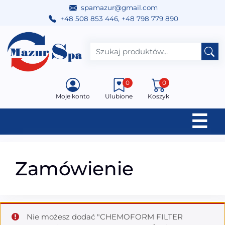
spamazur@gmail.com
+48 508 853 446
,
+48 798 779 890
Przejdź do treści
Main Navigation
0
0
Moje konto
Ulubione
Koszyk
☰
Zamówienie
Nie możesz dodać "CHEMOFORM FILTER