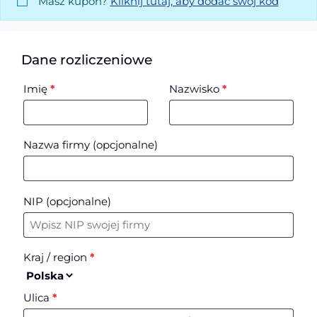
Masz kupon?
Kliknij tutaj, aby dodać swój kod
Dane rozliczeniowe
Imię
*
Nazwisko
*
Nazwa firmy
(opcjonalne)
NIP
(opcjonalne)
Kraj / region
*
Ulica
*