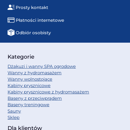
Prosty kontakt
Płatności internetowe
Odbiór osobisty
Kategorie
Dżakuzi i wanny SPA ogrodowe
Wanny z hydromasażem
Wanny wolnostojące
Kabiny prysznicowe
Kabiny prysznicowe z hydromasażem
Baseny z przeciwprądem
Baseny treningowe
Sauny
Sklep
Dla klientów