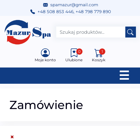
spamazur@gmail.com
+48 508 853 446
,
+48 798 779 890
Przejdź do treści
Main Navigation
0
1
Moje konto
Ulubione
Koszyk
☰
Zamówienie
×