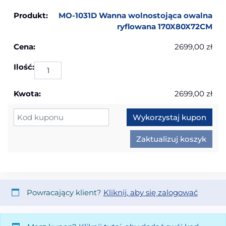
MO-1031D Wanna wolnostojąca owalna
ryflowana 170X80X72CM
2699,00
zł
ilo
2699,00
zł
Kupon:
Wykorzystaj kupon
Zaktualizuj koszyk
Powracający klient?
Kliknij, aby się zalogować