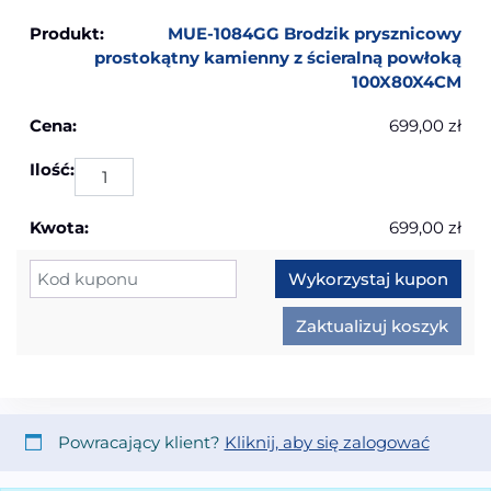
MUE-1084GG Brodzik prysznicowy
prostokątny kamienny z ścieralną powłoką
100X80X4CM
699,00
zł
ilo
699,00
zł
Kupon:
Wykorzystaj kupon
Zaktualizuj koszyk
Powracający klient?
Kliknij, aby się zalogować