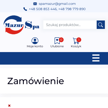
spamazur@gmail.com
+48 508 853 446
,
+48 798 779 890
Przejdź do treści
Main Navigation
0
1
Moje konto
Ulubione
Koszyk
☰
Zamówienie
×