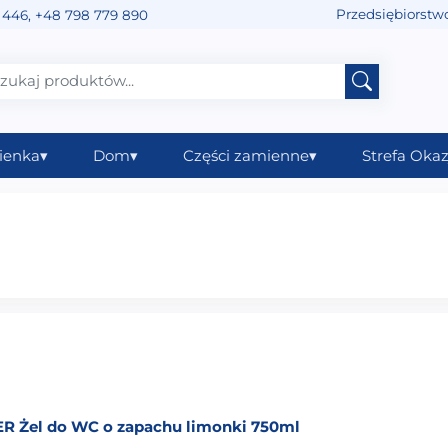
Przedsiębiorstw
 446
,
+48 798 779 890
ienka
▾
Dom
▾
Części zamienne
▾
Strefa Okaz
R Żel do WC o zapachu limonki 750ml