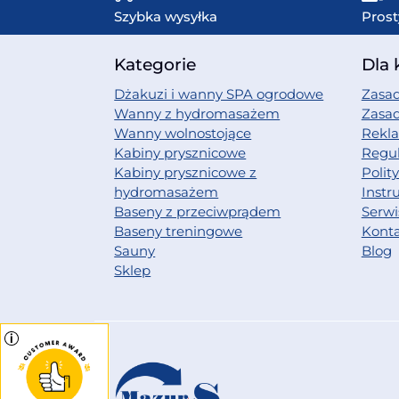
Szybka wysyłka
Prost
Kategorie
Dla 
Dżakuzi i wanny SPA ogrodowe
Zasad
Wanny z hydromasażem
Zasa
Wanny wolnostojące
Rekl
Kabiny prysznicowe
Regu
Kabiny prysznicowe z
Polit
hydromasażem
Instr
Baseny z przeciwprądem
Serwi
Baseny treningowe
Kont
Sauny
Blog
Sklep