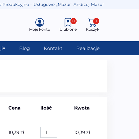
o Produkcyjno – Usługowe ,,Mazur” Andrzej Mazur
0
1
Moje konto
Ulubione
Koszyk
ji
▾
Blog
Kontakt
Realizacje
Cena
Ilość
Kwota
ilość WC MEISTER Żel do WC o zapachu l
10,39
zł
10,39
zł