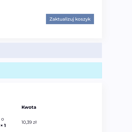
Zaktualizuj koszyk
Kwota
 o
10,39
zł
l
× 1