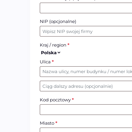
NIP
(opcjonalne)
Kraj / region
*
Ulica
*
Nr mieszkania, lokalu, itp.
(opcjonalne)
Kod pocztowy
*
Miasto
*