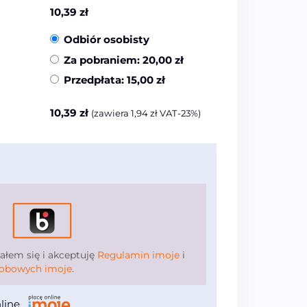
10,39
zł
Odbiór osobisty
Za pobraniem:
20,00
zł
Przedpłata:
15,00
zł
10,39
zł
(zawiera
1,94
zł
VAT-23%)
łem się i akceptuję
Regulamin imoje
i
sobowych imoje
.
nline