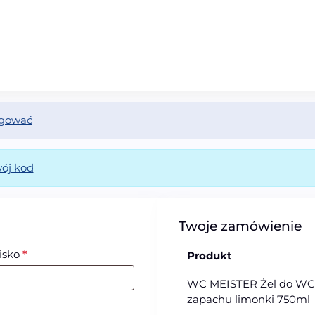
logować
wój kod
Twoje zamówienie
isko
*
Produkt
WC MEISTER Żel do WC
zapachu limonki 750m