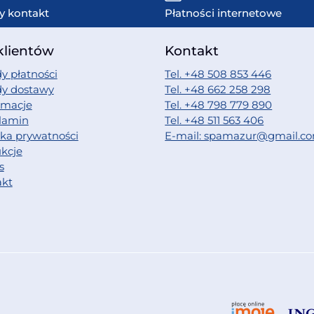
y kontakt
Płatności internetowe
klientów
Kontakt
y płatności
Tel. +48 508 853 446
dy dostawy
Tel. +48 662 258 298
amacje
Tel. +48 798 779 890
lamin
Tel. +48 511 563 406
yka prywatności
E-mail: spamazur@gmail.c
ukcje
s
akt