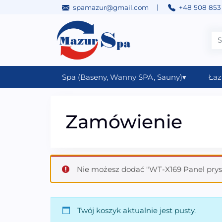
|
spamazur@gmail.com
+48 508 853
Przejdź do treści
Main Navigation
Spa (Baseny, Wanny SPA, Sauny)
▾
Łaz
Zamówienie
Nie możesz dodać "WT-X169 Panel pry
Twój koszyk aktualnie jest pusty.