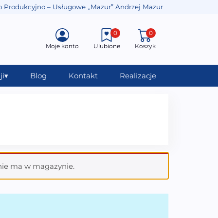
o Produkcyjno – Usługowe ,,Mazur” Andrzej Mazur
0
0
Moje konto
Ulubione
Koszyk
ji
▾
Blog
Kontakt
Realizacje
nie ma w magazynie.