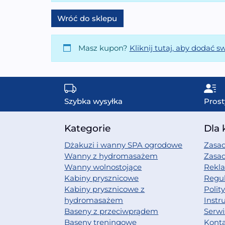
Wróć do sklepu
Masz kupon?
Kliknij tutaj, aby dodać s
Szybka wysyłka
Prost
Kategorie
Dla 
Dżakuzi i wanny SPA ogrodowe
Zasad
Wanny z hydromasażem
Zasa
Wanny wolnostojące
Rekl
Kabiny prysznicowe
Regu
Kabiny prysznicowe z
Polit
hydromasażem
Instr
Baseny z przeciwprądem
Serwi
Baseny treningowe
Kont