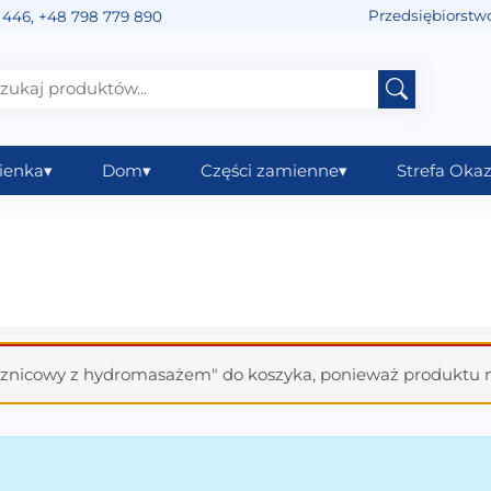
Przedsiębiorstw
 446
,
+48 798 779 890
ienka
▾
Dom
▾
Części zamienne
▾
Strefa Okaz
sznicowy z hydromasażem" do koszyka, ponieważ produktu 