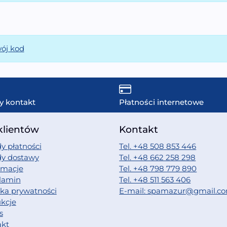
wój kod
y kontakt
Płatności internetowe
klientów
Kontakt
y płatności
Tel. +48 508 853 446
dy dostawy
Tel. +48 662 258 298
amacje
Tel. +48 798 779 890
lamin
Tel. +48 511 563 406
yka prywatności
E-mail: spamazur@gmail.c
ukcje
s
akt