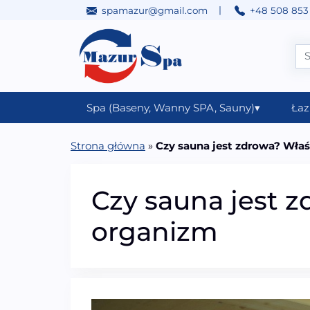
|
spamazur@gmail.com
+48 508 853
Przejdź do treści
Main Navigation
Spa (Baseny, Wanny SPA, Sauny)
▾
Łaz
Strona główna
»
Czy sauna jest zdrowa? Wła
Czy sauna jest 
organizm