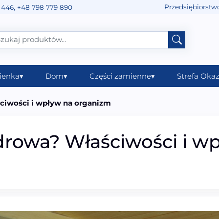
Przedsiębiorstw
 446
,
+48 798 779 890
ienka
▾
Dom
▾
Części zamienne
▾
Strefa Okaz
ściwości i wpływ na organizm
zdrowa? Właściwości i w