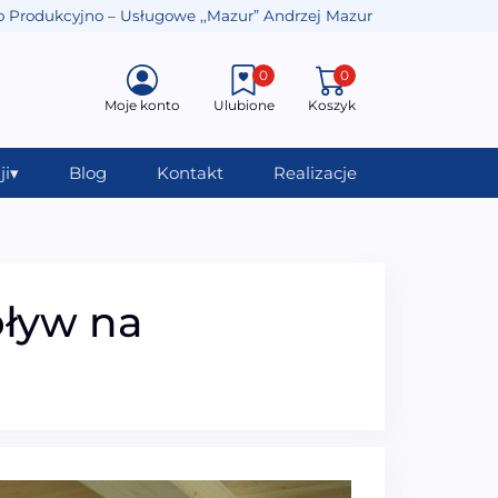
o Produkcyjno – Usługowe ,,Mazur” Andrzej Mazur
0
0
Moje konto
Ulubione
Koszyk
ji
▾
Blog
Kontakt
Realizacje
pływ na