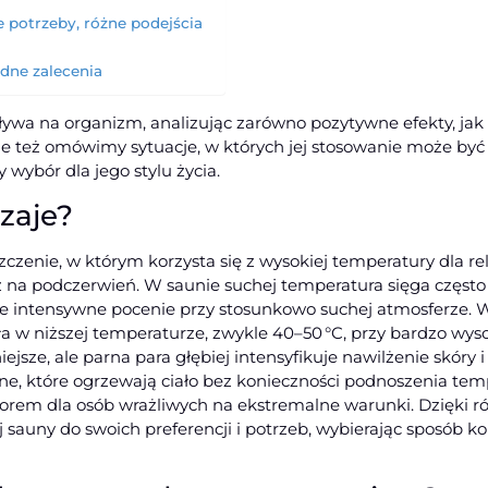
 potrzeby, różne podejścia
ądne zalecenia
ywa na organizm, analizując zarówno pozytywne efekty, jak 
ale też omówimy sytuacje, w których jej stosowanie może by
wybór dla jego stylu życia.
dzaje?
zenie, w którym korzysta się z wysokiej temperatury dla rela
z na podczerwień. W saunie suchej temperatura sięga często 
e intensywne pocenie przy stosunkowo suchej atmosferze. W
 w niższej temperaturze, zwykle 40–50 °C, przy bardzo wysok
niejsze, ale parna para głębiej intensyfikuje nawilżenie skóry
e, które ogrzewają ciało bez konieczności podnoszenia tem
yborem dla osób wrażliwych na ekstremalne warunki. Dzięki
sauny do swoich preferencji i potrzeb, wybierając sposób kor