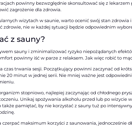
eracjach powinny bezwzględnie skonsultować się z lekarze
wić zagrożenie dla zdrowia.
rnych wizytach w saunie, warto ocenić swój stan zdrowia i 
ć zdrowie, nie w każdej sytuacji będzie odpowiednim wybor
tać z sauny?
ływem sauny i zminimalizować ryzyko niepożądanych efektów
fort powinny iść w parze z relaksem. Jak więc robić to mą
czas trwania sesji. Początkujący powinni zaczynać od krótsz
e 20 minut w jednej serii. Nie mniej ważne jest odpowiedni
nieniu.
 organizm stopniowo, najlepiej zaczynając od chłodnego prysz
oczeniu. Unikaj spożywania alkoholu przed lub po wizycie w
o także pamiętać, by nie korzystać z sauny tuż po intensywn
odzinę.
a czerpać maksimum korzyści z saunowania, jednocześnie db