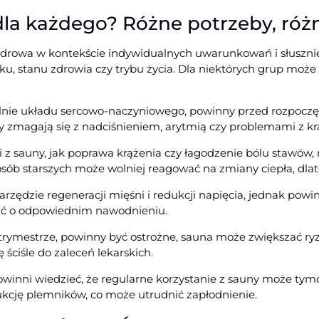
dla każdego? Różne potrzeby, róż
 zdrowa w kontekście indywidualnych uwarunkowań i słusznie.
ku, stanu zdrowia czy trybu życia. Dla niektórych grup może 
lnie układu sercowo-naczyniowego, powinny przed rozpoczę
zy zmagają się z nadciśnieniem, arytmią czy problemami z k
ci z sauny, jak poprawa krążenia czy łagodzenie bólu stawó
ób starszych może wolniej reagować na zmiany ciepła, dlate
arzędzie regeneracji mięśni i redukcji napięcia, jednak pow
ać o odpowiednim nawodnieniu.
trymestrze, powinny być ostrożne, sauna może zwiększać ryz
 ściśle do zaleceń lekarskich.
winni wiedzieć, że regularne korzystanie z sauny może tym
cję plemników, co może utrudnić zapłodnienie.