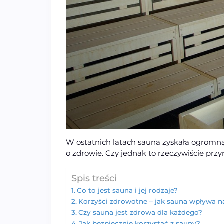
W ostatnich latach sauna zyskała ogromną p
o zdrowie. Czy jednak to rzeczywiście przy
Spis treści
Co to jest sauna i jej rodzaje?
Korzyści zdrowotne – jak sauna wpływa n
Czy sauna jest zdrowa dla każdego?
Jak bezpiecznie korzystać z sauny?