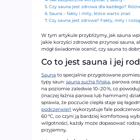
Czy sauna jest zdrowa dla każdego? Różne
Sauna – fakty i mity, które warto znać
Czy sauna jest zdrowa? Fakty, mity i rozs
W tym artykule przybliżymy, jak sauna wpł
jakie korzyści zdrowotne przynosi sauna, 
mógł świadomie ocenić, czy sauna to dobry 
Co to jest sauna i jej ro
Sauna
to specjalnie przygotowane pomieszc
typy saun:
sauna sucha fińska
, parowa ora
na poziomie zaledwie 10–20 %, co powoduj
(inaczej łaźnia parowa lub hammam) działa
sprawia, że poczucie ciepła staje się łagod
podczerwień
wykorzystuje fale podczerwon
60 °C, co czyni ją bardziej komfortową w
wilgotności, każdy może dopasować rodzaj 
przyjemny.