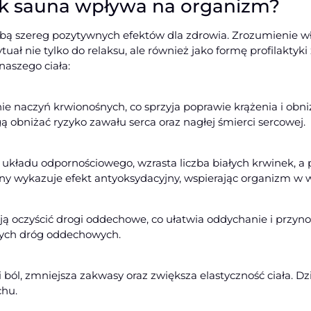
jak sauna wpływa na organizm?
sobą szereg pozytywnych efektów dla zdrowia. Zrozumienie w
ytuał nie tylko do relaksu, ale również jako formę profilakty
naszego ciała:
 naczyń krwionośnych, co sprzyja poprawie krążenia i obniż
ą obniżać ryzyko zawału serca oraz nagłej śmierci sercowej.
a układu odpornościowego, wzrasta liczba białych krwinek, 
ny wykazuje efekt antyoksydacyjny, wspierając organizm w 
 oczyścić drogi oddechowe, co ułatwia oddychanie i przyno
rnych dróg oddechowych.
dzi ból, zmniejsza zakwasy oraz zwiększa elastyczność ciała
chu.