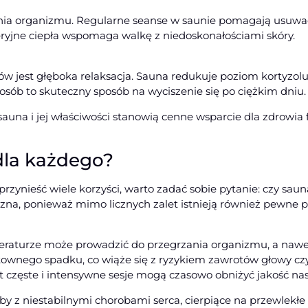
ania organizmu. Regularne seanse w saunie pomagają usuwać
kteryjne ciepła wspomaga walkę z niedoskonałościami skóry.
 jest głęboka relaksacja. Sauna redukuje poziom kortyzolu 
sób to skuteczny sposób na wyciszenie się po ciężkim dniu.
sauna i jej właściwości stanowią cenne wsparcie dla zdrowia 
dla każdego?
zynieść wiele korzyści, warto zadać sobie pytanie: czy sauna
zna, ponieważ mimo licznych zalet istnieją również pewne 
eraturze może prowadzić do przegrzania organizmu, a nawet
łtownego spadku, co wiąże się z ryzykiem zawrotów głowy c
 częste i intensywne sesje mogą czasowo obniżyć jakość nas
by z niestabilnymi chorobami serca, cierpiące na przewlekłe