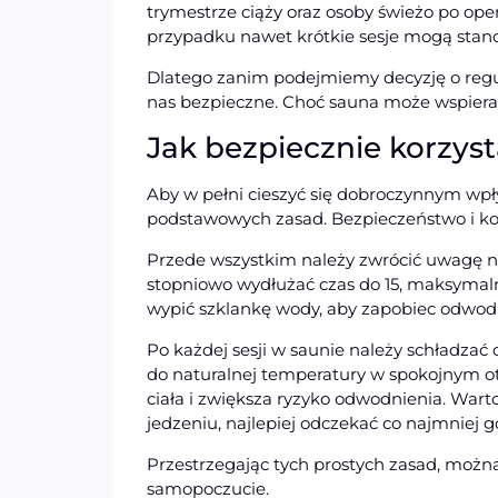
trymestrze ciąży oraz osoby świeżo po op
przypadku nawet krótkie sesje mogą stano
Dlatego zanim podejmiemy decyzję o regula
nas bezpieczne. Choć sauna może wspiera
Jak bezpiecznie korzys
Aby w pełni cieszyć się dobroczynnym wp
podstawowych zasad. Bezpieczeństwo i kom
Przede wszystkim należy zwrócić uwagę na 
stopniowo wydłużać czas do 15, maksymalni
wypić szklankę wody, aby zapobiec odwod
Po każdej sesji w saunie należy schładzać
do naturalnej temperatury w spokojnym ot
ciała i zwiększa ryzyko odwodnienia. Wart
jedzeniu, najlepiej odczekać co najmniej g
Przestrzegając tych prostych zasad, możn
samopoczucie.