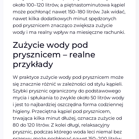
około 100–120 litrów, a piętnastominutowa kąpiel
może pochłonąć nawet 150–180 litrów. Jak widać,
nawet kilka dodatkowych minut spędzonych
pod prysznicem znacząco zwiększa zużycie
wody i ma realny wpływ na miesięczne rachunki.
Zużycie wody pod
prysznicem – realne
przykłady
W praktyce zużycie wody pod prysznicem może
się znacznie różnić w zależności od stylu kąpieli.
Szybki prysznic ograniczony do podstawowego
mycia i spłukania to zwykle około 50 litrów wody
i jest to najbardziej oszczędna forma codziennej
higieny. Przeciętna kąpiel pod prysznicem,
trwająca kilka minut dłużej, oznacza zużycie od
80 do 120 litrów. Z kolei długi, relaksacyjny
prysznic, podczas którego woda leci niemal bez
przerwy, może pochłonąć nawet 150–200 litrów.