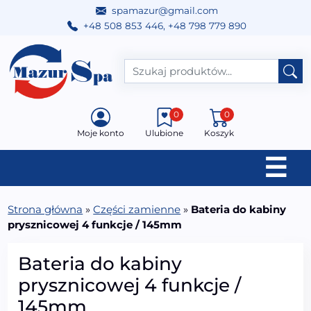
spamazur@gmail.com
+48 508 853 446
,
+48 798 779 890
Przejdź do treści
Main Navigation
0
0
Moje konto
Ulubione
Koszyk
☰
Strona główna
»
Części zamienne
»
Bateria do kabiny
prysznicowej 4 funkcje / 145mm
Bateria do kabiny
prysznicowej 4 funkcje /
145mm