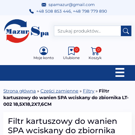
spamazur@gmail.com
+48 508 853 446
,
+48 798 779 890
Przejdź do treści
Main Navigation
0
0
Moje konto
Ulubione
Koszyk
☰
Strona główna
»
Części zamienne
»
Filtry
»
Filtr
kartuszowy do wanien SPA wciskany do zbiornika LT-
002 18,5X18,2X7,6CM
Filtr kartuszowy do wanien
SPA wciskany do zbiornika