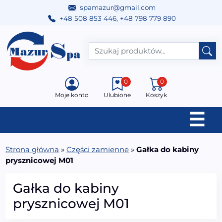
spamazur@gmail.com
+48 508 853 446
,
+48 798 779 890
Przejdź do treści
Main Navigation
0
0
Moje konto
Ulubione
Koszyk
☰
Strona główna
»
Części zamienne
»
Gałka do kabiny
prysznicowej M01
Gałka do kabiny
prysznicowej M01