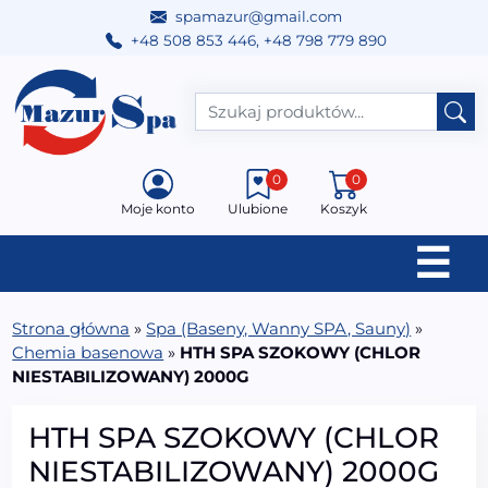
spamazur@gmail.com
+48 508 853 446
,
+48 798 779 890
Przejdź do treści
Main Navigation
0
0
Moje konto
Ulubione
Koszyk
☰
Strona główna
»
Spa (Baseny, Wanny SPA, Sauny)
»
Chemia basenowa
»
HTH SPA SZOKOWY (CHLOR
NIESTABILIZOWANY) 2000G
HTH SPA SZOKOWY (CHLOR
NIESTABILIZOWANY) 2000G