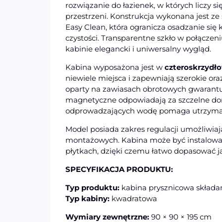
rozwiązanie do łazienek, w których liczy 
przestrzeni. Konstrukcja wykonana jest z
Easy Clean, która ogranicza osadzanie się
czystości. Transparentne szkło w połączen
kabinie elegancki i uniwersalny wygląd.
Kabina wyposażona jest w
czteroskrzydł
niewiele miejsca i zapewniają szerokie or
oparty na zawiasach obrotowych gwarantuje
magnetyczne odpowiadają za szczelne do
odprowadzających wodę pomaga utrzymać 
Model posiada zakres regulacji umożliwi
montażowych. Kabina może być instalowan
płytkach, dzięki czemu łatwo dopasować ją 
SPECYFIKACJA PRODUKTU:
Typ produktu:
kabina prysznicowa składa
Typ kabiny:
kwadratowa
Wymiary zewnętrzne:
90 × 90 × 195 cm