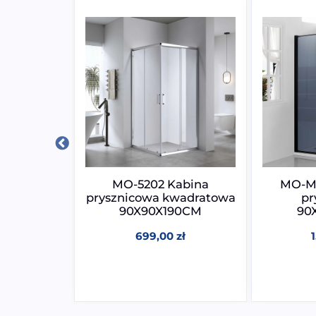
 Kabina
MO-5202 Kabina
MO-M1
cowa
prysznicowa kwadratowa
pr
90CM
90X90X190CM
90
zł
699,00
zł