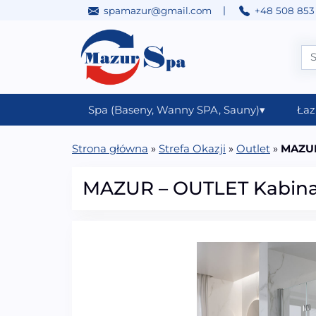
|
spamazur@gmail.com
+48 508 853
Przejdź do treści
Main Navigation
Spa (Baseny, Wanny SPA, Sauny)
▾
Łaz
Strona główna
»
Strefa Okazji
»
Outlet
»
MAZUR
MAZUR – OUTLET Kabina