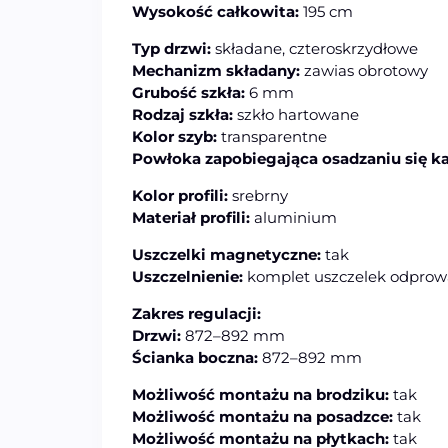
Wysokość całkowita:
195 cm
Typ drzwi:
składane, czteroskrzydłowe
Mechanizm składany:
zawias obrotowy
Grubość szkła:
6 mm
Rodzaj szkła:
szkło hartowane
Kolor szyb:
transparentne
Powłoka zapobiegająca osadzaniu się k
Kolor profili:
srebrny
Materiał profili:
aluminium
Uszczelki magnetyczne:
tak
Uszczelnienie:
komplet uszczelek odprow
Zakres regulacji:
Drzwi:
872–892 mm
Ścianka boczna:
872–892 mm
Możliwość montażu na brodziku:
tak
Możliwość montażu na posadzce:
tak
Możliwość montażu na płytkach:
tak