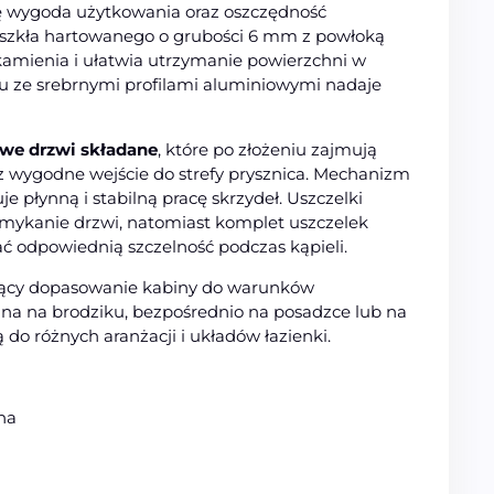
się wygoda użytkowania oraz oszczędność
e szkła hartowanego o grubości 6 mm z powłoką
 kamienia i ułatwia utrzymanie powierzchni w
iu ze srebrnymi profilami aluminiowymi nadaje
owe drzwi składane
, które po złożeniu zajmują
az wygodne wejście do strefy prysznica. Mechanizm
 płynną i stabilną pracę skrzydeł. Uszczelki
mykanie drzwi, natomiast komplet uszczelek
odpowiednią szczelność podczas kąpieli.
ający dopasowanie kabiny do warunków
a na brodziku, bezpośrednio na posadzce lub na
do różnych aranżacji i układów łazienki.
na