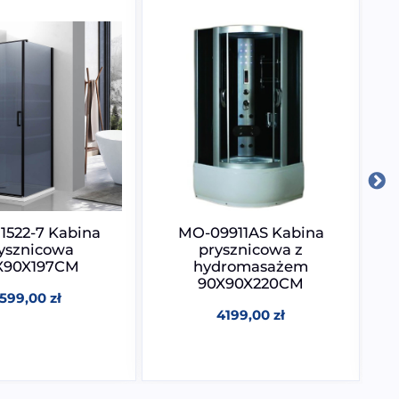
522-7 Kabina
MO-09911AS Kabina
ysznicowa
prysznicowa z
pr
X90X197CM
hydromasażem
90X90X220CM
1599,00
zł
4199,00
zł