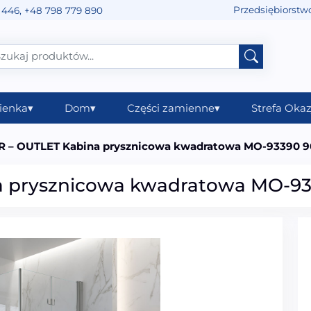
Przedsiębiorstw
 446
,
+48 798 779 890
ienka
▾
Dom
▾
Części zamienne
▾
Strefa Okaz
 – OUTLET Kabina prysznicowa kwadratowa MO-93390 
 prysznicowa kwadratowa MO-9