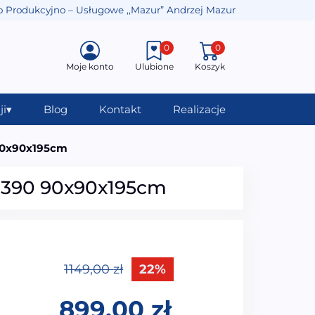
o Produkcyjno – Usługowe ,,Mazur” Andrzej Mazur
0
0
Moje konto
Ulubione
Koszyk
ji
▾
Blog
Kontakt
Realizacje
90x90x195cm
3390 90x90x195cm
1149,00
zł
22%
899,00
zł