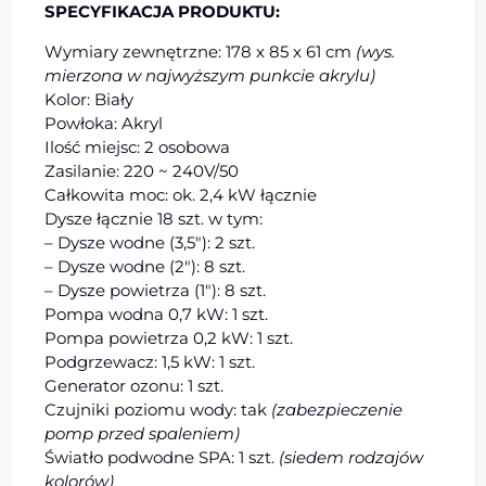
SPECYFIKACJA PRODUKTU:
Wymiary zewnętrzne: 178 x 85 x 61 cm
(wys.
mierzona w najwyższym punkcie akrylu)
Kolor: Biały
Powłoka: Akryl
Ilość miejsc: 2 osobowa
Zasilanie: 220 ~ 240V/50
Całkowita moc: ok. 2,4 kW łącznie
Dysze łącznie 18 szt. w tym:
– Dysze wodne (3,5″): 2 szt.
– Dysze wodne (2″): 8 szt.
– Dysze powietrza (1″): 8 szt.
Pompa wodna 0,7 kW: 1 szt.
Pompa powietrza 0,2 kW: 1 szt.
Podgrzewacz: 1,5 kW: 1 szt.
Generator ozonu: 1 szt.
Czujniki poziomu wody: tak
(zabezpieczenie
pomp przed spaleniem)
Światło podwodne SPA: 1 szt.
(siedem rodzajów
kolorów)