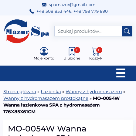
spamazur@gmail.com
+48 508 853 446
,
+48 798 779 890
Przejdź do treści
Main Navigation
0
0
Moje konto
Ulubione
Koszyk
☰
Strona główna
»
Łazienka
»
Wanny z hydromasażem
»
Wanny z hydromasażem prostokątne
»
MO-0054W
Wanna łazienkowa SPA z hydromasażem
176X85X61CM
MO-0054W Wanna