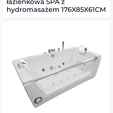
łazienkowa SPA z
hydromasażem 176X85X61CM