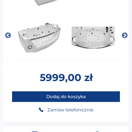
5999,00
zł
ilość MO-0055W Wanna łazienkowa SPA z hydromas
Dodaj do koszyka
Zamów telefonicznie