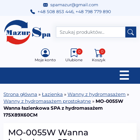
spamazur@gmail.com
+48 508 853 446
,
+48 798 779 890
Przejdź do treści
Main Navigation
0
0
Moje konto
Ulubione
Koszyk
☰
Strona główna
»
Łazienka
»
Wanny z hydromasażem
»
Wanny z hydromasażem prostokątne
»
MO-0055W
Wanna łazienkowa SPA z hydromasażem
175X89X60CM
MO-0055W Wanna