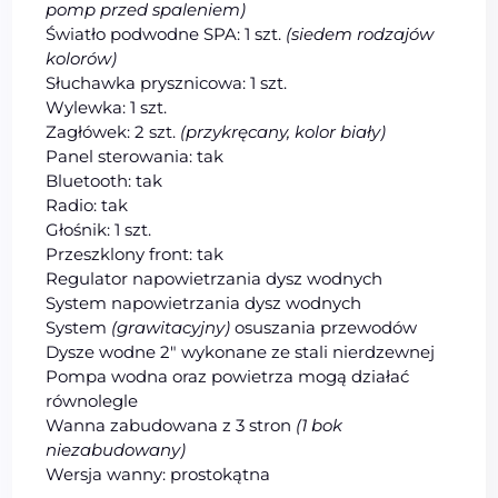
pomp przed spaleniem)
Światło podwodne SPA: 1 szt.
(siedem rodzajów
kolorów)
Słuchawka prysznicowa: 1 szt.
Wylewka: 1 szt.
Zagłówek: 2 szt.
(przykręcany, kolor biały)
Panel sterowania: tak
Bluetooth: tak
Radio: tak
Głośnik: 1 szt.
Przeszklony front: tak
Regulator napowietrzania dysz wodnych
System napowietrzania dysz wodnych
System
(grawitacyjny)
osuszania przewodów
Dysze wodne 2″ wykonane ze stali nierdzewnej
Pompa wodna oraz powietrza mogą działać
równolegle
Wanna zabudowana z 3 stron
(1 bok
niezabudowany)
Wersja wanny: prostokątna