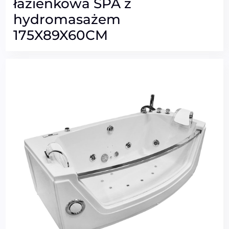
łazienkowa SPA z
hydromasażem
175X89X60CM