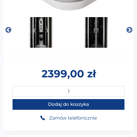
2399,00
zł
ilość MO-06089 CZARNA Kabina prysznicowa z hyd
Dodaj do koszyka
Zamów telefonicznie