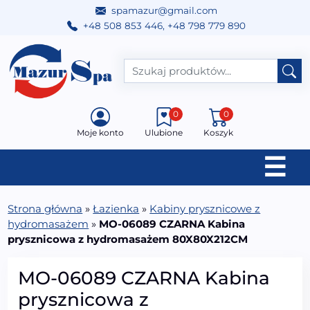
spamazur@gmail.com
+48 508 853 446
,
+48 798 779 890
Przejdź do treści
Main Navigation
0
0
Moje konto
Ulubione
Koszyk
☰
Strona główna
»
Łazienka
»
Kabiny prysznicowe z
hydromasażem
»
MO-06089 CZARNA Kabina
prysznicowa z hydromasażem 80X80X212CM
MO-06089 CZARNA Kabina
prysznicowa z