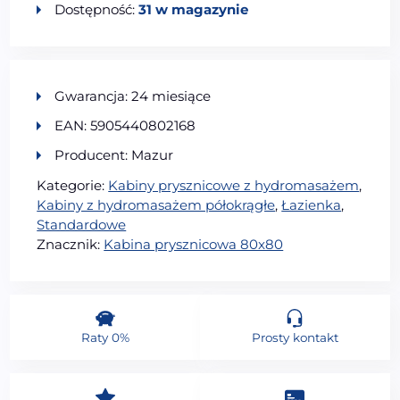
Dostępność:
31 w magazynie
Gwarancja: 24 miesiące
EAN: 5905440802168
Producent: Mazur
Kategorie:
Kabiny prysznicowe z hydromasażem
,
Kabiny z hydromasażem półokrągłe
,
Łazienka
,
Standardowe
Znacznik:
Kabina prysznicowa 80x80
Raty 0%
Prosty kontakt