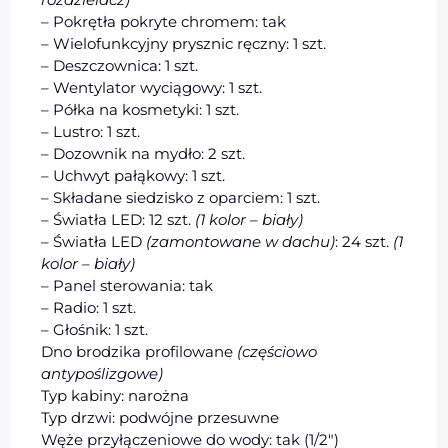
– Pokrętła pokryte chromem: tak
– Wielofunkcyjny prysznic ręczny: 1 szt.
– Deszczownica: 1 szt.
– Wentylator wyciągowy: 1 szt.
– Półka na kosmetyki: 1 szt.
– Lustro: 1 szt.
– Dozownik na mydło: 2 szt.
– Uchwyt pałąkowy: 1 szt.
– Składane siedzisko z oparciem: 1 szt.
– Światła LED: 12 szt.
(1 kolor – biały)
– Światła LED
(zamontowane w dachu)
: 24 szt.
(1
kolor – biały)
– Panel sterowania: tak
– Radio: 1 szt.
– Głośnik: 1 szt.
Dno brodzika profilowane
(częściowo
antypoślizgowe)
Typ kabiny: narożna
Typ drzwi: podwójne przesuwne
Węże przyłączeniowe do wody: tak (1/2″)