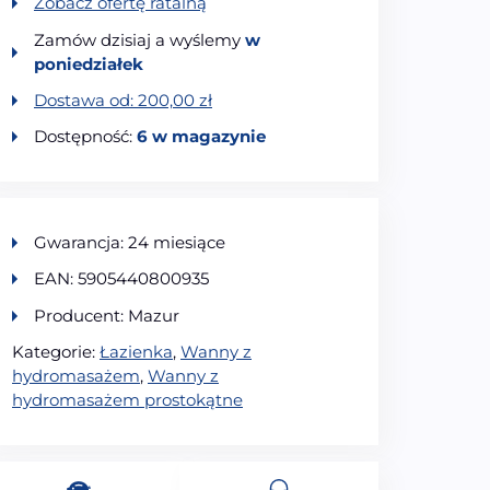
Zobacz ofertę ratalną
Zamów dzisiaj a wyślemy
w
poniedziałek
Dostawa od:
200,00
zł
Dostępność:
6 w magazynie
Gwarancja: 24 miesiące
EAN: 5905440800935
Producent: Mazur
Kategorie:
Łazienka
,
Wanny z
hydromasażem
,
Wanny z
hydromasażem prostokątne