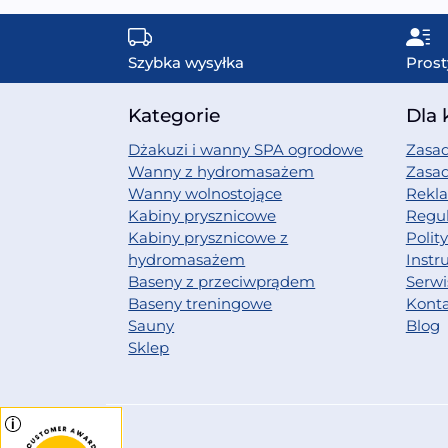
Szybka wysyłka
Prost
Kategorie
Dla 
Dżakuzi i wanny SPA ogrodowe
Zasad
Wanny z hydromasażem
Zasa
Wanny wolnostojące
Rekl
Kabiny prysznicowe
Regu
Kabiny prysznicowe z
Polit
hydromasażem
Instr
Baseny z przeciwprądem
Serwi
Baseny treningowe
Kont
Sauny
Blog
Sklep