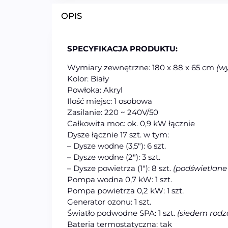
OPIS
SPECYFIKACJA PRODUKTU:
Wymiary zewnętrzne: 180 x 88 x 65 cm
(w
Kolor: Biały
Powłoka: Akryl
Ilość miejsc: 1 osobowa
Zasilanie: 220 ~ 240V/50
Całkowita moc: ok. 0,9 kW łącznie
Dysze łącznie 17 szt. w tym:
– Dysze wodne (3,5″): 6 szt.
– Dysze wodne (2″): 3 szt.
– Dysze powietrza (1″): 8 szt.
(podświetlane
Pompa wodna 0,7 kW: 1 szt.
Pompa powietrza 0,2 kW: 1 szt.
Generator ozonu: 1 szt.
Światło podwodne SPA: 1 szt.
(siedem rodz
Bateria termostatyczna: tak