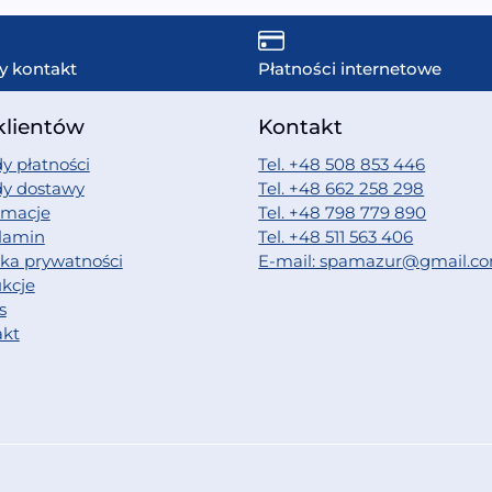
y kontakt
Płatności internetowe
klientów
Kontakt
y płatności
Tel. +48 508 853 446
dy dostawy
Tel. +48 662 258 298
amacje
Tel. +48 798 779 890
lamin
Tel. +48 511 563 406
yka prywatności
E-mail: spamazur@gmail.c
ukcje
s
akt