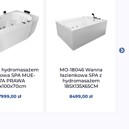
 hydromasażem
MO-18046 Wanna
W
kowa SPA MUE-
łazienkowa SPA z
7A PRAWA
hydromasażem
0x100x70cm
185X135X65CM
7999,00
zł
8499,00
zł