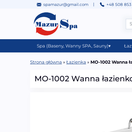
|
spamazur@gmail.com
+48 508 853
Przejdź do treści
Main Navigation
Spa (Baseny, Wanny SPA, Sauny)
▾
Łaz
Strona główna
»
Łazienka
»
MO-1002 Wanna ł
MO-1002 Wanna łazien