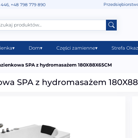
Przedsiębiorstw
 446
,
+48 798 779 890
ienka
▾
Dom
▾
Części zamienne
▾
Strefa Okaz
azienkowa SPA z hydromasażem 180X88X65CM
kowa SPA z hydromasażem 180X8