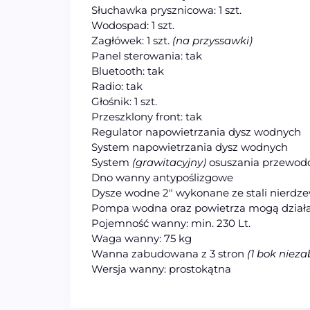
Słuchawka prysznicowa: 1 szt.
Wodospad: 1 szt.
Zagłówek: 1 szt.
(na przyssawki)
Panel sterowania: tak
Bluetooth: tak
Radio: tak
Głośnik: 1 szt.
Przeszklony front: tak
Regulator napowietrzania dysz wodnych
System napowietrzania dysz wodnych
System
(grawitacyjny)
osuszania przewo
Dno wanny antypoślizgowe
Dysze wodne 2″ wykonane ze stali nierdz
Pompa wodna oraz powietrza mogą działa
Pojemność wanny: min. 230 Lt.
Waga wanny: 75 kg
Wanna zabudowana z 3 stron
(1 bok niez
Wersja wanny: prostokątna