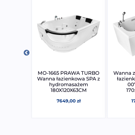
BO PRAWA
MO-1665 PRAWA TURBO
Wanna z
owa SPA z
Wanna łazienkowa SPA z
łazien
ażem
hydromasażem
00
54CM
180X120X63CM
17
0
zł
7649,00
zł
1