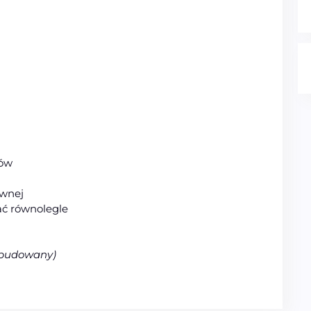
dów
ewnej
ć równolegle
abudowany)