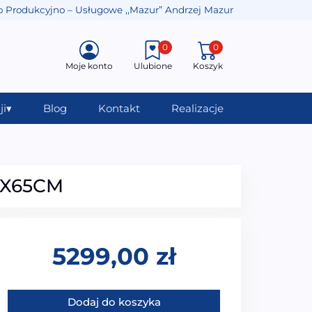
o Produkcyjno – Usługowe ,,Mazur” Andrzej Mazur
0
0
Moje konto
Ulubione
Koszyk
ji
▾
Blog
Kontakt
Realizacje
8X65CM
5299,00
zł
ilość MO-1002 Wanna łazienkowa SPA z hydromasażem 
Dodaj do koszyka