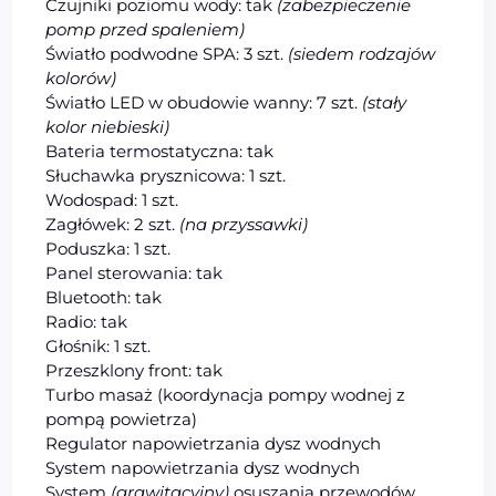
Czujniki poziomu wody: tak
(zabezpieczenie
pomp przed spaleniem)
Światło podwodne SPA: 3 szt.
(siedem rodzajów
kolorów)
Światło LED w obudowie wanny: 7 szt.
(stały
kolor niebieski)
Bateria termostatyczna: tak
Słuchawka prysznicowa: 1 szt.
Wodospad: 1 szt.
Zagłówek: 2 szt.
(na przyssawki)
Poduszka: 1 szt.
Panel sterowania: tak
Bluetooth: tak
Radio: tak
Głośnik: 1 szt.
Przeszklony front: tak
Turbo masaż (koordynacja pompy wodnej z
pompą powietrza)
Regulator napowietrzania dysz wodnych
System napowietrzania dysz wodnych
System
(grawitacyjny)
osuszania przewodów