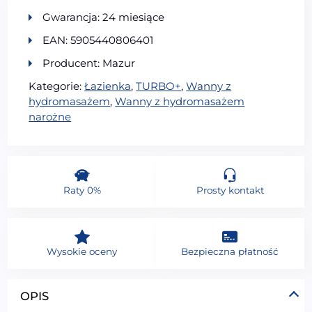
Gwarancja: 24 miesiące
EAN: 5905440806401
Producent: Mazur
Kategorie:
Łazienka
,
TURBO+
,
Wanny z
hydromasażem
,
Wanny z hydromasażem
narożne
Raty 0%
Prosty kontakt
Wysokie oceny
Bezpieczna płatność
OPIS