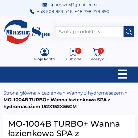
spamazur@gmail.com
+48 508 853 446
,
+48 798 779 890
Przejdź do treści
Main Navigation
0
0
Moje konto
Ulubione
Koszyk
☰
Strona główna
»
Łazienka
»
Wanny z hydromasażem
»
MO-1004B TURBO+ Wanna łazienkowa SPA z
hydromasażem 152X152X56CM
MO-1004B TURBO+ Wanna
łazienkowa SPA z