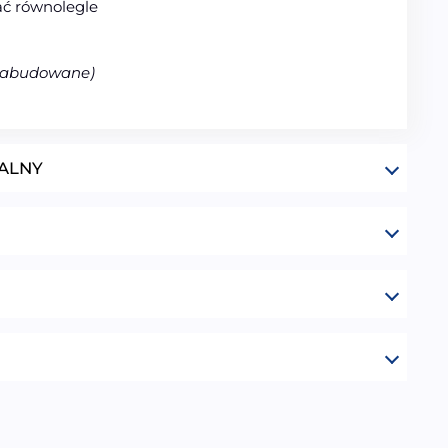
ć równolegle
ezabudowane)
ALNY