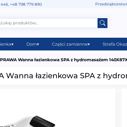
Przedsiębiorstw
 446
,
+48 798 779 890
ienka
▾
Dom
▾
Części zamienne
▾
Strefa Okaz
PRAWA Wanna łazienkowa SPA z hydromasażem 140X87
 Wanna łazienkowa SPA z hydr