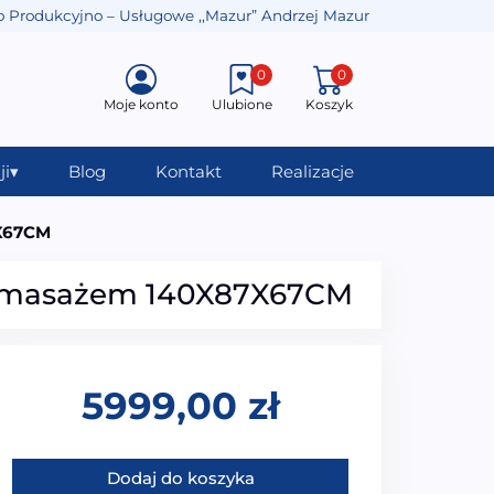
o Produkcyjno – Usługowe ,,Mazur” Andrzej Mazur
0
0
Moje konto
Ulubione
Koszyk
ji
▾
Blog
Kontakt
Realizacje
X67CM
omasażem 140X87X67CM
5999,00
zł
ilość MO-1683 TURBO+ PRAWA Wanna łazienkowa SPA z
Dodaj do koszyka