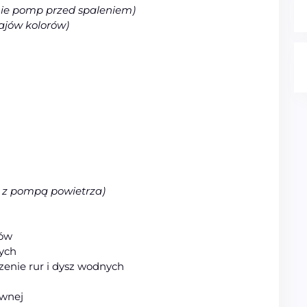
nie pomp przed spaleniem)
ajów kolorów)
 z pompą powietrza)
dów
ych
enie rur i dysz wodnych
ewnej