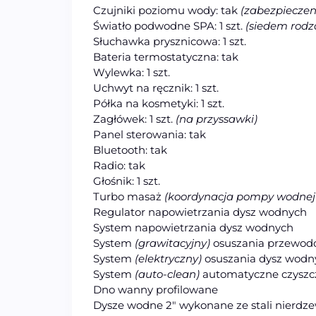
Czujniki poziomu wody: tak
(zabezpiecze
Światło podwodne SPA: 1 szt.
(siedem rodz
Słuchawka prysznicowa: 1 szt.
Bateria termostatyczna: tak
Wylewka: 1 szt.
Uchwyt na ręcznik: 1 szt.
Półka na kosmetyki: 1 szt.
Zagłówek: 1 szt.
(na przyssawki)
Panel sterowania: tak
Bluetooth: tak
Radio: tak
Głośnik: 1 szt.
Turbo masaż
(koordynacja pompy wodnej
Regulator napowietrzania dysz wodnych
System napowietrzania dysz wodnych
System
(grawitacyjny)
osuszania przewo
System
(elektryczny)
osuszania dysz wodn
System
(auto-clean)
automatyczne czyszcz
Dno wanny profilowane
Dysze wodne 2″ wykonane ze stali nierdz