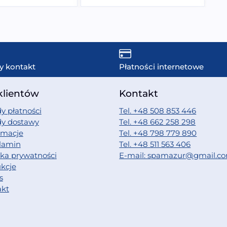
y kontakt
Płatności internetowe
klientów
Kontakt
y płatności
Tel. +48 508 853 446
dy dostawy
Tel. +48 662 258 298
amacje
Tel. +48 798 779 890
lamin
Tel. +48 511 563 406
yka prywatności
E-mail: spamazur@gmail.c
ukcje
s
akt