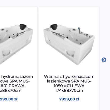
 hydromasażem
Wanna z hydromasażem
W
kowa SPA MUS-
łazienkowa SPA MUS-
0 #01 PRAWA
1050 #01 LEWA
4x88x70cm
174x88x70cm
7999,00
zł
7999,00
zł