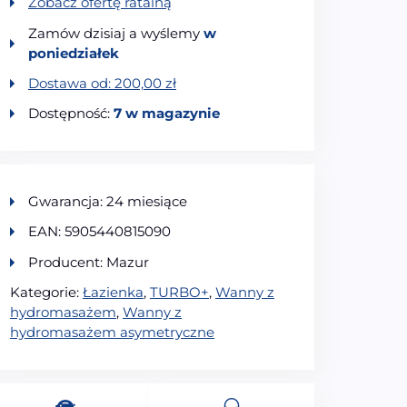
Zobacz ofertę ratalną
Zamów dzisiaj a wyślemy
w
poniedziałek
Dostawa od:
200,00
zł
Dostępność:
7 w magazynie
Gwarancja: 24 miesiące
EAN: 5905440815090
Producent: Mazur
Kategorie:
Łazienka
,
TURBO+
,
Wanny z
hydromasażem
,
Wanny z
hydromasażem asymetryczne