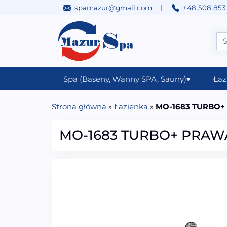
|
spamazur@gmail.com
+48 508 853
Przejdź do treści
Main Navigation
Spa (Baseny, Wanny SPA, Sauny)
▾
Łaz
Strona główna
»
Łazienka
»
MO-1683 TURBO+ 
MO-1683 TURBO+ PRAWA