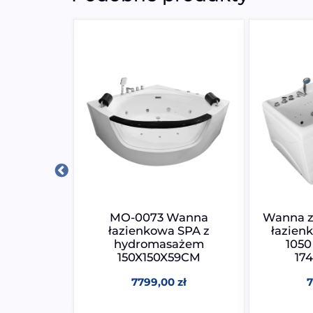
omasażem
MO-0073 Wanna
Wanna z
SPA MUE-
łazienkowa SPA z
łazien
40x70cm
hydromasażem
105
150X150X59CM
17
0
zł
7799,00
zł