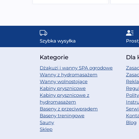
Szybka wysyłka
Prost
Kategorie
Dla 
Dżakuzi i wanny SPA ogrodowe
Zasad
Wanny z hydromasażem
Zasa
Wanny wolnostojące
Rekl
Kabiny prysznicowe
Regu
Kabiny prysznicowe z
Polit
hydromasażem
Instr
Baseny z przeciwprądem
Serwi
Baseny treningowe
Kont
Sauny
Blog
Sklep