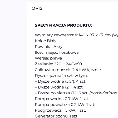
OPIS
SPECYFIKACJA PRODUKTU:
Wymiary zewnętrzne: 140 x 87 x 67 cm
(wy
Kolor: Biały
Powłoka: Akryl
Ilość miejsc: 1 osobowa
Wersja: prawa
Zasilanie: 220 ~ 240V/50
Całkowita moc: ok. 2,4 kW łącznie
Dysze łącznie 14 szt. w tym:
– Dysze wodne (3,5″): 4 szt.
– Dysze wodne (2″): 4 szt.
– Dysze powietrza (1″): 6 szt.
(podświetlane
Pompa wodna 0,7 kW: 1 szt.
Pompa powietrza 0,2 kW: 1 szt.
Podgrzewacz: 1,5 kW: 1 szt.
Generator ozonu: 1 szt.