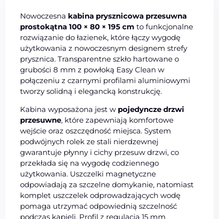
Nowoczesna
kabina prysznicowa przesuwna
prostokątna 100 × 80 × 195 cm
to funkcjonalne
rozwiązanie do łazienek, które łączy wygodę
użytkowania z nowoczesnym designem strefy
prysznica. Transparentne szkło hartowane o
grubości 8 mm z powłoką Easy Clean w
połączeniu z czarnymi profilami aluminiowymi
tworzy solidną i elegancką konstrukcję.
Kabina wyposażona jest w
pojedyncze drzwi
przesuwne
, które zapewniają komfortowe
wejście oraz oszczędność miejsca. System
podwójnych rolek ze stali nierdzewnej
gwarantuje płynny i cichy przesuw drzwi, co
przekłada się na wygodę codziennego
użytkowania. Uszczelki magnetyczne
odpowiadają za szczelne domykanie, natomiast
komplet uszczelek odprowadzających wodę
pomaga utrzymać odpowiednią szczelność
podczas kąpieli. Profil z regulacją 15 mm