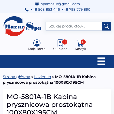
spamazur@gmail.com
+48 508 853 446
,
+48 798 779 890
Przejdź do treści
Main Navigation
0
0
Moje konto
Ulubione
Koszyk
☰
Strona główna
»
Łazienka
»
MO-5801A-1B Kabina
prysznicowa prostokątna 100X80X195CM
MO-5801A-1B Kabina
prysznicowa prostokątna
100X80X195CM