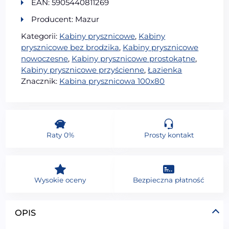
EAN: 5905440811269
Producent: Mazur
Kategorii:
Kabiny prysznicowe
,
Kabiny
prysznicowe bez brodzika
,
Kabiny prysznicowe
nowoczesne
,
Kabiny prysznicowe prostokątne
,
Kabiny prysznicowe przyścienne
,
Łazienka
Znacznik:
Kabina prysznicowa 100x80
Raty 0%
Prosty kontakt
Wysokie oceny
Bezpieczna płatność
OPIS