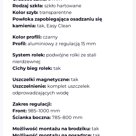
Rodzaj szkła:
szkło hartowane
Kolor szyb:
transparentne
Powłoka zapobiegająca osadzaniu się
kamienia:
tak, Easy Clean
Kolor profili:
czarny
Profil:
aluminiowy z regulacją 15 mm
System rolek:
podwójne rolki ze stali
nierdzewnej
Cichy bieg rolek:
tak
Uszczelki magnetyczne:
tak
Uszczelnienie:
komplet uszczelek
odprowadzających wodę
Zakres regulacji:
Front:
985–1000 mm
Ścianka boczna:
785–800 mm
Możliwość montażu na brodziku:
tak
Możliwość montażu na posadzce:
tak