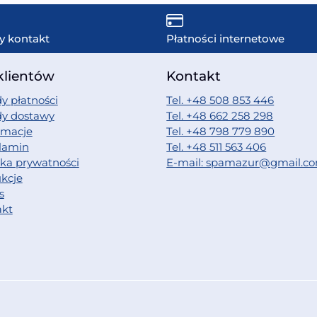
y kontakt
Płatności internetowe
klientów
Kontakt
y płatności
Tel. +48 508 853 446
dy dostawy
Tel. +48 662 258 298
amacje
Tel. +48 798 779 890
lamin
Tel. +48 511 563 406
yka prywatności
E-mail: spamazur@gmail.c
ukcje
s
akt