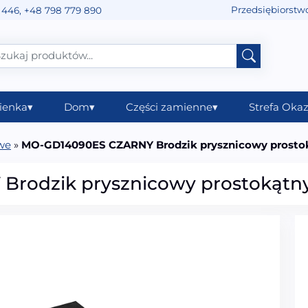
Przedsiębiorstw
 446
,
+48 798 779 890
ienka
▾
Dom
▾
Części zamienne
▾
Strefa Okaz
owe
»
MO-GD14090ES CZARNY Brodzik prysznicowy prosto
rodzik prysznicowy prostokątn