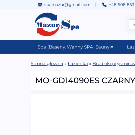
|
spamazur@gmail.com
+48 508 853
Przejdź do treści
Main Navigation
Spa (Baseny, Wanny SPA, Sauny)
▾
Łaz
Strona główna
»
Łazienka
»
Brodziki prysznic
MO-GD14090ES CZARNY B