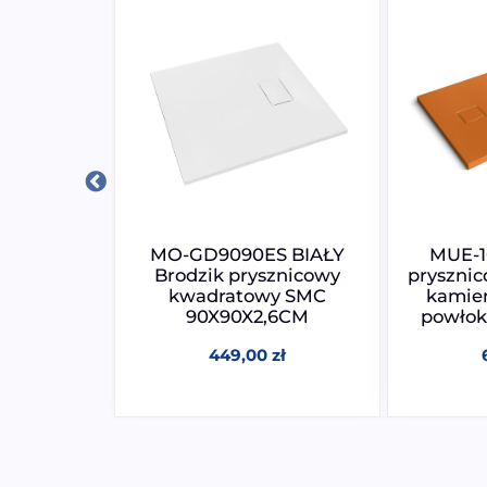
rodzik
MO-GD9090ES BIAŁY
MUE-1
o kabiny
Brodzik prysznicowy
prysznic
owej
kwadratowy SMC
kamien
7CM
90X90X2,6CM
powłok
zł
449,00
zł