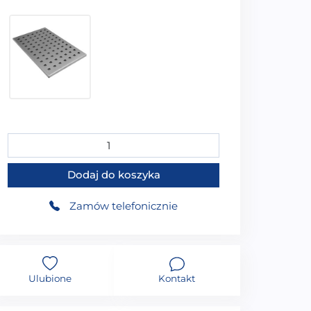
49,99
zł
ilość MO-GD14090ES CZARNY Brodzik prysznicowy prost
Dodaj do koszyka
Zamów telefonicznie
Ulubione
Kontakt