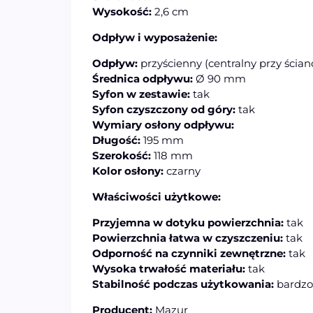
Wysokość:
2,6 cm
Odpływ i wyposażenie:
Odpływ:
przyścienny (centralny przy ścian
Średnica odpływu:
Ø 90 mm
Syfon w zestawie:
tak
Syfon czyszczony od góry:
tak
Wymiary osłony odpływu:
Długość:
195 mm
Szerokość:
118 mm
Kolor osłony:
czarny
Właściwości użytkowe:
Przyjemna w dotyku powierzchnia:
tak
Powierzchnia łatwa w czyszczeniu:
tak
Odporność na czynniki zewnętrzne:
tak
Wysoka trwałość materiału:
tak
Stabilność podczas użytkowania:
bardzo
Producent:
Mazur