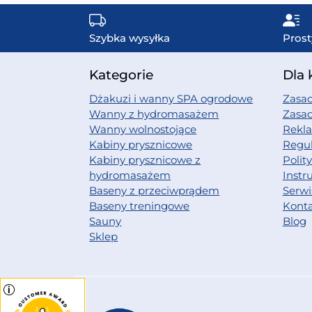
Szybka wysyłka
Prost
Kategorie
Dla 
Dżakuzi i wanny SPA ogrodowe
Zasad
Wanny z hydromasażem
Zasa
Wanny wolnostojące
Rekl
Kabiny prysznicowe
Regu
Kabiny prysznicowe z
Polit
hydromasażem
Instr
Baseny z przeciwprądem
Serwi
Baseny treningowe
Kont
Sauny
Blog
Sklep