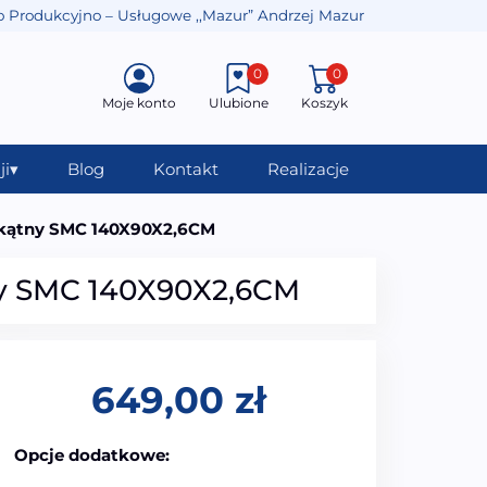
o Produkcyjno – Usługowe ,,Mazur” Andrzej Mazur
0
0
Moje konto
Ulubione
Koszyk
ji
▾
Blog
Kontakt
Realizacje
kątny SMC 140X90X2,6CM
y SMC 140X90X2,6CM
649,00
zł
Opcje dodatkowe: