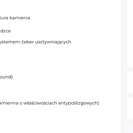
ktura kamienia
adzce
ystemem żeber usztywniających
ound)
kamienna o właściwościach antypoślizgowych)