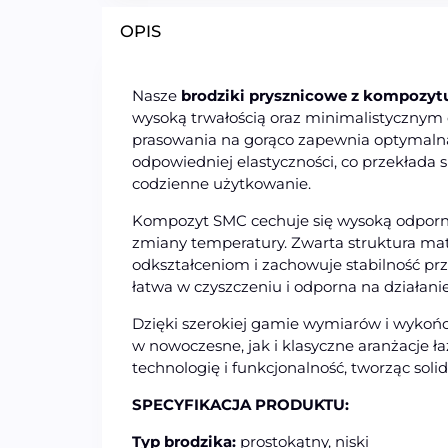
OPIS
Nasze
brodziki prysznicowe z kompozy
wysoką trwałością oraz minimalistycznym
prasowania na gorąco zapewnia optymalną
odpowiedniej elastyczności, co przekłada 
codzienne użytkowanie.
Kompozyt SMC cechuje się wysoką odporno
zmiany temperatury. Zwarta struktura mate
odkształceniom i zachowuje stabilność prz
łatwa w czyszczeniu i odporna na działan
Dzięki szerokiej gamie wymiarów i wyko
w nowoczesne, jak i klasyczne aranżacje łaz
technologię i funkcjonalność, tworząc soli
SPECYFIKACJA PRODUKTU:
Typ brodzika:
prostokątny, niski