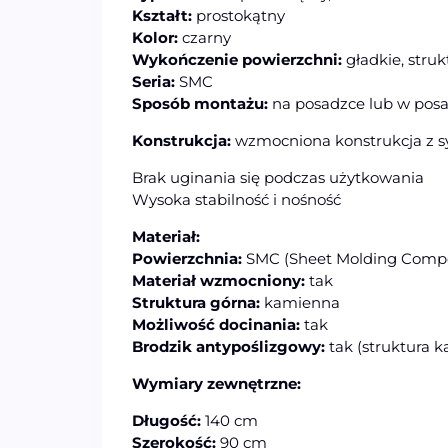
Kształt:
prostokątny
Kolor:
czarny
Wykończenie powierzchni:
gładkie, stru
Seria:
SMC
Sposób montażu:
na posadzce lub w pos
Konstrukcja:
wzmocniona konstrukcja z s
Brak uginania się podczas użytkowania
Wysoka stabilność i nośność
Materiał:
Powierzchnia:
SMC (Sheet Molding Comp
Materiał wzmocniony:
tak
Struktura górna:
kamienna
Możliwość docinania:
tak
Brodzik antypoślizgowy:
tak (struktura 
Wymiary zewnętrzne:
Długość:
140 cm
Szerokość:
90 cm