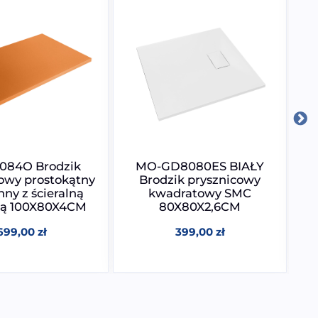
084O Brodzik
MO-GD8080ES BIAŁY
M
owy prostokątny
Brodzik prysznicowy
ny z ścieralną
kwadratowy SMC
ą 100X80X4CM
80X80X2,6CM
699,00
zł
399,00
zł