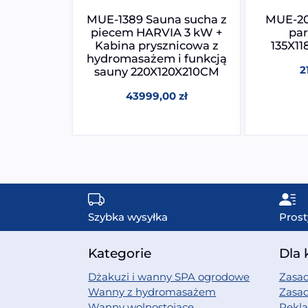
a sucha z
MUE-1389 Sauna sucha z
MUE-20
IA 6 kW
piecem HARVIA 3 kW +
pa
210CM
Kabina prysznicowa z
135X1
hydromasażem i funkcją
0
zł
2
sauny 220X120X210CM
43999,00
zł
Szybka wysyłka
Prost
Kategorie
Dla 
Dżakuzi i wanny SPA ogrodowe
Zasad
Wanny z hydromasażem
Zasa
Wanny wolnostojące
Rekl