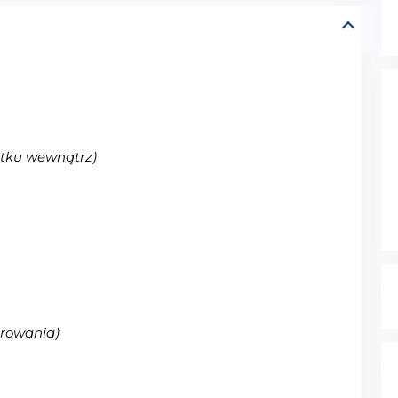
ytku
wewn
ątrz
)
erowania)