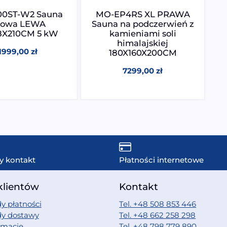
0ST-W2 Sauna
MO-EP4RS XL PRAWA
M
rowa LEWA
Sauna na podczerwień z
18X210CM 5 kW
kamieniami soli
himalajskiej
1999,00
zł
180X160X200CM
7299,00
zł
y kontakt
Płatności internetowe
klientów
Kontakt
y płatności
Tel. +48 508 853 446
dy dostawy
Tel. +48 662 258 298
amacje
Tel. +48 798 779 890