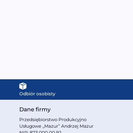
UE-1240 Sauna sucha z
MO-EA3S XL Sauna sucha
piecem HARVIA 12 kW
z piecem HARVIA 4,5 kW,
300X200X210CM
kamieniem solnym i
izolacją ścian
69999,00
zł
150X150X200CM
6999,00
zł
Odbiór osobisty
Dane firmy
Przedsiębiorstwo Produkcyjno
Usługowe ,,Mazur” Andrzej Mazur
NIP: 873 000 00 92