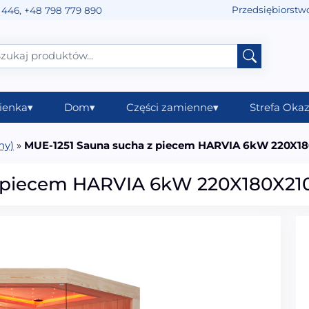
Przedsiębiorstw
 446
,
+48 798 779 890
ienka
▾
Dom
▾
Części zamienne
▾
Strefa Okaz
ny)
»
MUE-1251 Sauna sucha z piecem HARVIA 6kW 220X1
z piecem HARVIA 6kW 220X180X2