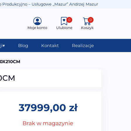
o Produkcyjno – Usługowe ,,Mazur” Andrzej Mazur
0
0
Moje konto
Ulubione
Koszyk
ji
▾
Blog
Kontakt
Realizacje
80X210CM
10CM
37999,00
zł
Brak w magazynie