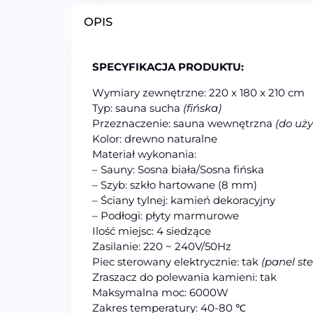
OPIS
SPECYFIKACJA PRODUKTU:
Wymiary zewnętrzne: 220 x 180 x 210 cm
Typ: sauna sucha
(fińska)
Przeznaczenie: sauna
wew
nętrzna
(do uż
Kolor: drewno naturalne
Materiał wykonania:
– Sauny: Sosna biała/Sosna fińska
– Szyb: szkło hartowane (8 mm)
– Ściany tylnej: kamień dekoracyjny
– Podłogi: płyty marmurowe
Ilość miejsc: 4 siedzące
Zasilanie: 220 ~ 240V/50Hz
Piec sterowany elektrycznie: tak
(panel st
Zraszacz do polewania kamieni: tak
Maksymalna moc: 6000W
Zakres temperatury: 40-80 ℃