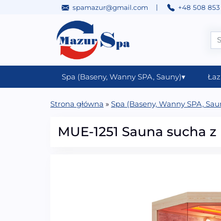
|
spamazur@gmail.com
+48 508 853
Przejdź do treści
Main Navigation
Spa (Baseny, Wanny SPA, Sauny)
▾
Łaz
Strona główna
»
Spa (Baseny, Wanny SPA, Sau
MUE-1251 Sauna sucha 