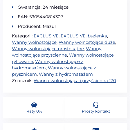
Gwarancja: 24 miesiące
EAN: 5905440814307
Producent: Mazur
Kategorii:
EXCLUSIVE
,
EXCLUSIVE
,
Łazienka
,
Wanny wolnostojące
,
Wanny wolnostojące duże
,
Wanny wolnostojące prostokątne
,
Wanny
wolnostojące przyścienne
,
Wanny wolnostojące
ryflowane
,
Wanny wolnostojące z
hydromasażem
,
Wanny wolnostojące z
prysznicem
,
Wanny z hydromasażem
Znacznik:
Wanna wolnostojąca i przyścienna 170
Raty 0%
Prosty kontakt