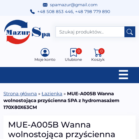
spamazur@gmail.com
+48 508 853 446
,
+48 798 779 890
Przejdź do treści
Main Navigation
0
0
Moje konto
Ulubione
Koszyk
☰
Strona główna
»
Łazienka
»
MUE-A005B Wanna
wolnostojąca przyścienna SPA z hydromasażem
170X80X63CM
MUE-A005B Wanna
wolnostojąca przyścienna