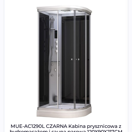
MUE-AC1290L CZARNA Kabina prysznicowa z
hydromasażem i sauną parową 120X90X217CM