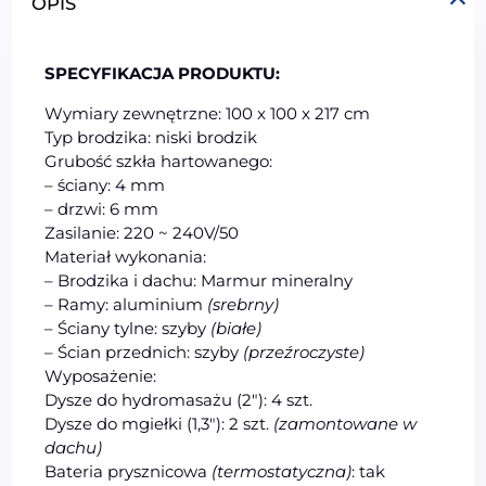
OPIS
SPECYFIKACJA PRODUKTU:
Wymiary zewnętrzne: 100 x 100 x 217 cm
Typ brodzika: niski brodzik
Grubość szkła hartowanego:
– ściany: 4 mm
– drzwi: 6 mm
Zasilanie: 220 ~ 240V/50
Materiał wykonania:
– Brodzika i dachu: Marmur mineralny
– Ramy: aluminium
(srebrny)
– Ściany tylne: szyby
(białe)
– Ścian przednich: szyby
(przeźroczyste)
Wyposażenie:
Dysze do hydromasażu (2″): 4 szt.
Dysze do mgiełki (1,3″): 2 szt.
(zamontowane w
dachu)
Bateria prysznicowa
(termostatyczna)
: tak