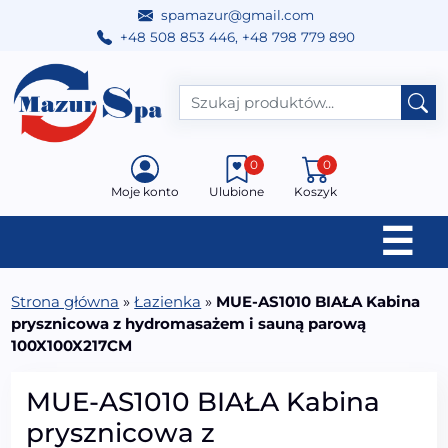
spamazur@gmail.com
+48 508 853 446
,
+48 798 779 890
Przejdź do treści
Main Navigation
0
0
Moje konto
Ulubione
Koszyk
☰
Strona główna
»
Łazienka
»
MUE-AS1010 BIAŁA Kabina
prysznicowa z hydromasażem i sauną parową
100X100X217CM
MUE-AS1010 BIAŁA Kabina
prysznicowa z