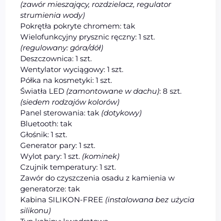
(zawór mieszający, rozdzielacz, regulator
strumienia wody)
Pokrętła pokryte chromem: tak
Wielofunkcyjny prysznic ręczny: 1 szt.
(regulowany: góra/dół)
Deszczownica: 1 szt.
Wentylator wyciągowy: 1 szt.
Półka na kosmetyki: 1 szt.
Światła LED
(zamontowane w dachu)
: 8 szt.
(siedem rodzajów kolorów)
Panel sterowania: tak
(dotykowy)
Bluetooth: tak
Głośnik: 1 szt.
Generator pary: 1 szt.
Wylot pary: 1 szt.
(kominek)
Czujnik temperatury: 1 szt.
Zawór do czyszczenia osadu z kamienia w
generatorze: tak
Kabina SILIKON-FREE
(instalowana bez użycia
silikonu)