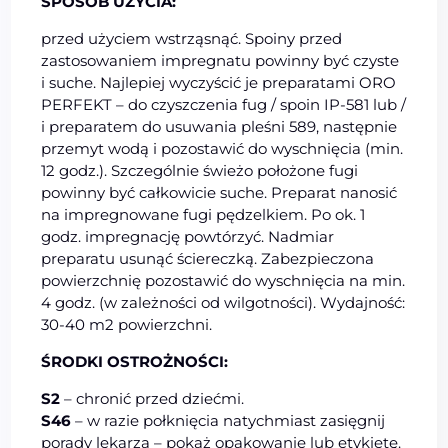
SPOSÓB UŻYCIA:
przed użyciem wstrząsnąć. Spoiny przed
zastosowaniem impregnatu powinny być czyste
i suche. Najlepiej wyczyścić je preparatami ORO
PERFEKT – do czyszczenia fug / spoin IP-581 lub /
i preparatem do usuwania pleśni 589, następnie
przemyt wodą i pozostawić do wyschnięcia (min.
12 godz.). Szczególnie świeżo położone fugi
powinny być całkowicie suche. Preparat nanosić
na impregnowane fugi pędzelkiem. Po ok. 1
godz. impregnację powtórzyć. Nadmiar
preparatu usunąć ściereczką. Zabezpieczona
powierzchnię pozostawić do wyschnięcia na min.
4 godz. (w zależności od wilgotności). Wydajność:
30-40 m2 powierzchni.
ŚRODKI OSTROŻNOŚCI:
S2
– chronić przed dziećmi.
S46
– w razie połknięcia natychmiast zasięgnij
porady lekarza – pokaż opakowanie lub etykietę.