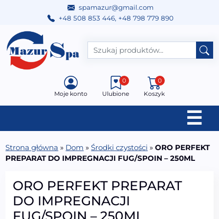
spamazur@gmail.com
+48 508 853 446
,
+48 798 779 890
Przejdź do treści
Main Navigation
0
0
Moje konto
Ulubione
Koszyk
☰
Strona główna
»
Dom
»
Środki czystości
»
ORO PERFEKT
PREPARAT DO IMPREGNACJI FUG/SPOIN – 250ML
ORO PERFEKT PREPARAT
DO IMPREGNACJI
FUG/SPOIN – 250ML