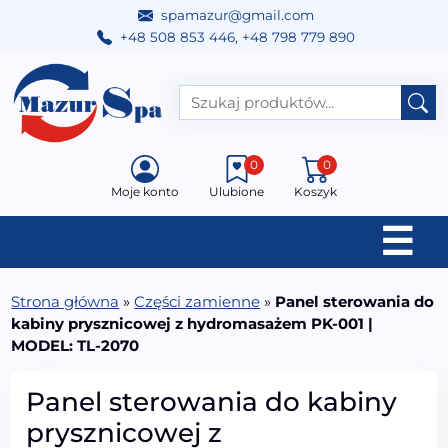
spamazur@gmail.com
+48 508 853 446
,
+48 798 779 890
Przejdź do treści
Main Navigation
0
0
Moje konto
Ulubione
Koszyk
☰
Strona główna
»
Części zamienne
»
Panel sterowania do
kabiny prysznicowej z hydromasażem PK-001 |
MODEL: TL-2070
Panel sterowania do kabiny
prysznicowej z