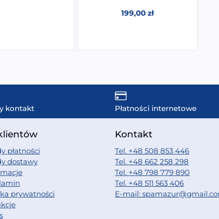
199,00
zł
y kontakt
Płatności internetowe
klientów
Kontakt
y płatności
Tel. +48 508 853 446
dy dostawy
Tel. +48 662 258 298
amacje
Tel. +48 798 779 890
lamin
Tel. +48 511 563 406
yka prywatności
E-mail: spamazur@gmail.c
ukcje
s