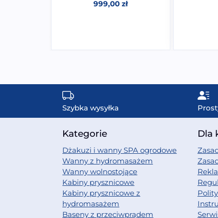
999,00
zł
Szybka wysyłka
Prost
Kategorie
Dla 
Dżakuzi i wanny SPA ogrodowe
Zasad
Wanny z hydromasażem
Zasa
Wanny wolnostojące
Rekl
Kabiny prysznicowe
Regu
Kabiny prysznicowe z
Polit
hydromasażem
Instr
Baseny z przeciwprądem
Serwi