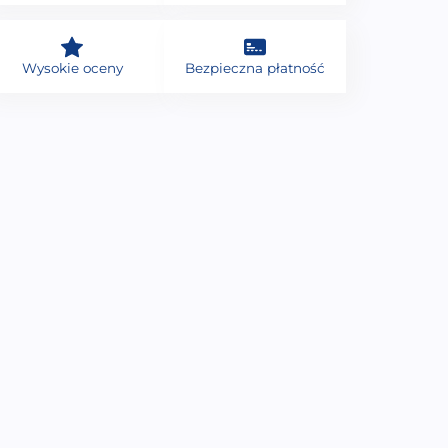
Wysokie oceny
Bezpieczna płatność
Panel sterowania do
Filtr kartuszowy do
kabiny prysznicowej z
wanien SPA wkręcany LT-
ydromasażem PK-005 z
008 30X15X3,4CM
unkcją sauny parowej |