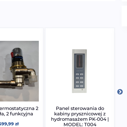
termostatyczna 2
Panel sterowania do
ła, 2 funkcyjna
kabiny prysznicowej z
hydromasażem PK-004 |
h
699,99
zł
MODEL: T004
f