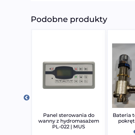
Podobne produkty
A Vega
Panel sterowania do
Bateria 
0E 9000W
wanny z hydromasażem
pokręt
PL-022 | MUS
0
zł