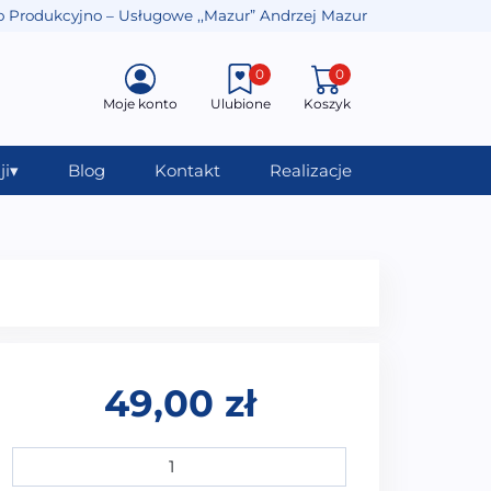
o Produkcyjno – Usługowe ,,Mazur” Andrzej Mazur
0
0
Moje konto
Ulubione
Koszyk
ji
▾
Blog
Kontakt
Realizacje
49,00
zł
ilość Podajnik na mydło T01