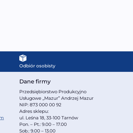
199,00
zł
MODEL: TR-019
259,00
zł
Odbiór osobisty
Dane firmy
Przedsiębiorstwo Produkcyjno
Usługowe ,,Mazur” Andrzej Mazur
NIP: 873 000 00 92
Adres sklepu:
om
ul. Leśna 18, 33-100 Tarnów
Pon. – Pt.: 9.00 – 17.00
Sob.: 9.00 – 13.00