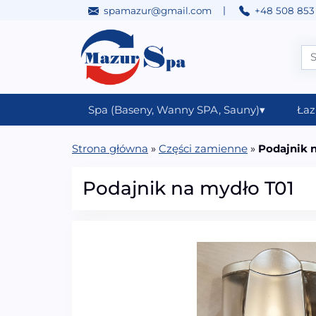
|
spamazur@gmail.com
+48 508 853
Przejdź do treści
Main Navigation
Spa (Baseny, Wanny SPA, Sauny)
▾
Łaz
Strona główna
»
Części zamienne
»
Podajnik 
Podajnik na mydło T01