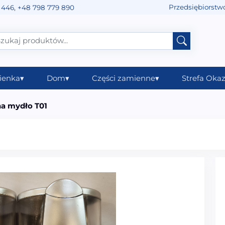
Przedsiębiorstw
 446
,
+48 798 779 890
ienka
▾
Dom
▾
Części zamienne
▾
Strefa Okaz
na mydło T01