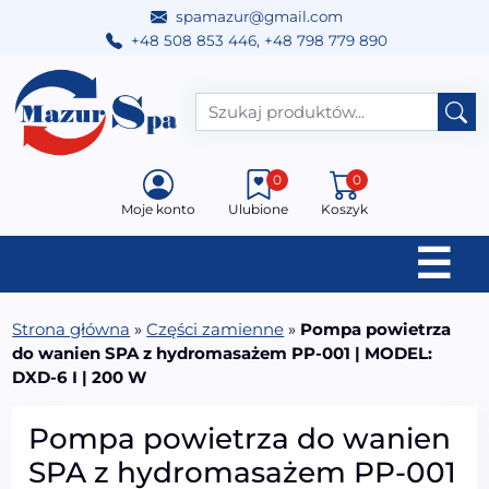
spamazur@gmail.com
+48 508 853 446
,
+48 798 779 890
Przejdź do treści
Main Navigation
0
0
Moje konto
Ulubione
Koszyk
☰
Strona główna
»
Części zamienne
»
Pompa powietrza
do wanien SPA z hydromasażem PP-001 | MODEL:
DXD-6 I | 200 W
Pompa powietrza do wanien
SPA z hydromasażem PP-001