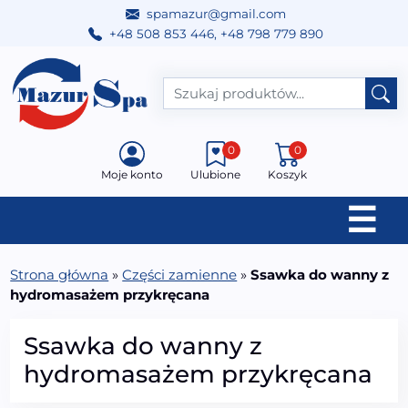
spamazur@gmail.com
+48 508 853 446
,
+48 798 779 890
Przejdź do treści
Main Navigation
0
0
Moje konto
Ulubione
Koszyk
☰
Strona główna
»
Części zamienne
»
Ssawka do wanny z
hydromasażem przykręcana
Ssawka do wanny z
hydromasażem przykręcana