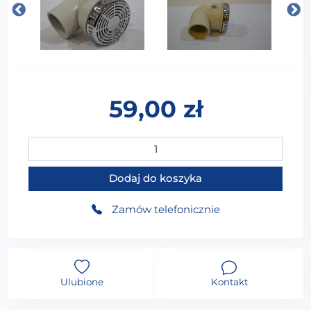
59,00
zł
ilość Ssawka do wanny z hydromasażem przykręcana
Dodaj do koszyka
Zamów telefonicznie
Ulubione
Kontakt