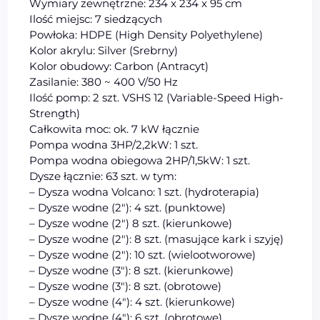
Wymiary zewnętrzne: 234 x 234 x 95 cm
Ilość miejsc: 7 siedzących
Powłoka: HDPE (High Density Polyethylene)
Kolor akrylu: Silver (Srebrny)
Kolor obudowy: Carbon (Antracyt)
Zasilanie: 380 ~ 400 V/50 Hz
Ilość pomp: 2 szt. VSHS 12 (Variable-Speed High-
Strength)
Całkowita moc: ok. 7 kW łącznie
Pompa wodna 3HP/2,2kW: 1 szt.
Pompa wodna obiegowa 2HP/1,5kW: 1 szt.
Dysze łącznie: 63 szt. w tym:
– Dysza wodna Volcano: 1 szt. (hydroterapia)
– Dysze wodne (2″): 4 szt. (punktowe)
– Dysze wodne (2″) 8 szt. (kierunkowe)
– Dysze wodne (2″): 8 szt. (masujące kark i szyję)
– Dysze wodne (2″): 10 szt. (wielootworowe)
– Dysze wodne (3″): 8 szt. (kierunkowe)
– Dysze wodne (3″): 8 szt. (obrotowe)
– Dysze wodne (4″): 4 szt. (kierunkowe)
– Dysze wodne (4″): 6 szt. (obrotowe)