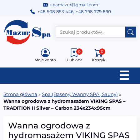
spamazur@gmail.com
+48 508 853 446
,
+48 798 779 890
Przejdź do treści
Main Navigation
0
0
Moje konto
Ulubione
Koszyk
☰
Strona główna
»
Spa (Baseny, Wanny SPA, Sauny)
»
Wanna ogrodowa z hydromasażem VIKING SPAS –
TRADITION II Silver – Carbon 234x234x95cm
Wanna ogrodowa z
hydromasażem VIKING SPAS