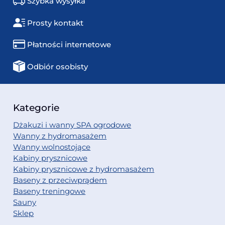
Szybka wysyłka
Prosty kontakt
Płatności internetowe
Odbiór osobisty
Kategorie
Dżakuzi i wanny SPA ogrodowe
Wanny z hydromasażem
Wanny wolnostojące
Kabiny prysznicowe
Kabiny prysznicowe z hydromasażem
Baseny z przeciwprądem
Baseny treningowe
Sauny
Sklep