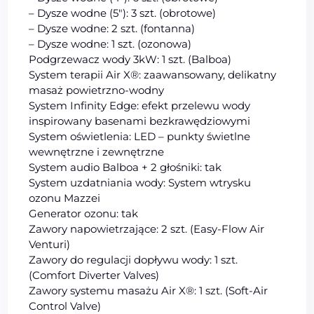
– Dysze wodne (5″): 3 szt. (obrotowe)
– Dysze wodne: 2 szt. (fontanna)
– Dysze wodne: 1 szt. (ozonowa)
Podgrzewacz wody 3kW: 1 szt. (Balboa)
System terapii Air X®: zaawansowany, delikatny
masaż powietrzno-wodny
System Infinity Edge: efekt przelewu wody
inspirowany basenami bezkrawędziowymi
System oświetlenia: LED – punkty świetlne
wewnętrzne i zewnętrzne
System audio Balboa + 2 głośniki: tak
System uzdatniania wody: System wtrysku
ozonu Mazzei
Generator ozonu: tak
Zawory napowietrzające: 2 szt. (Easy-Flow Air
Venturi)
Zawory do regulacji dopływu wody: 1 szt.
(Comfort Diverter Valves)
Zawory systemu masażu Air X®: 1 szt. (Soft-Air
Control Valve)