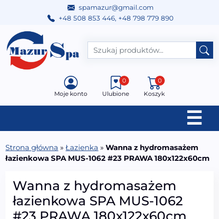
spamazur@gmail.com
+48 508 853 446
,
+48 798 779 890
Przejdź do treści
Main Navigation
0
0
Moje konto
Ulubione
Koszyk
☰
Strona główna
»
Łazienka
»
Wanna z hydromasażem
łazienkowa SPA MUS-1062 #23 PRAWA 180x122x60cm
Wanna z hydromasażem
łazienkowa SPA MUS-1062
#23 PRAWA 180x122x60cm