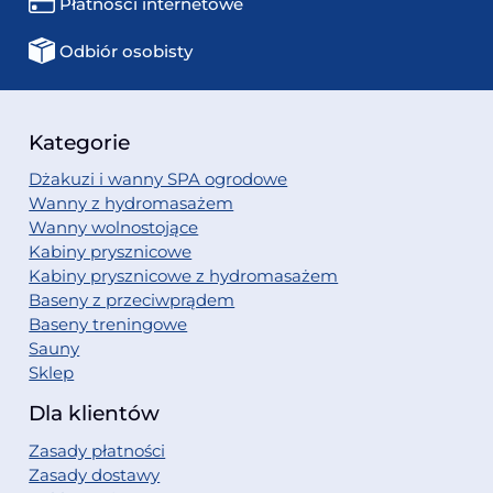
Płatności internetowe
Odbiór osobisty
Kategorie
Dżakuzi i wanny SPA ogrodowe
Wanny z hydromasażem
Wanny wolnostojące
Kabiny prysznicowe
Kabiny prysznicowe z hydromasażem
Baseny z przeciwprądem
Baseny treningowe
Sauny
Sklep
Dla klientów
Zasady płatności
Zasady dostawy