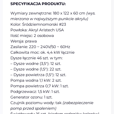
SPECYFIKACJA PRODUKTU:
Wymiary zewnętrzne: 180 x 122 x 60 cm
(wys.
mierzona w najwyższym punkcie akrylu)
Kolor: Śródziemnomorski #23
Powłoka: Akryl Aristech USA
Ilość miejsc: 2 osobowa
Wersja: prawa
Zasilanie: 220 ~ 240V/50 ~ 60Hz
Całkowita moc: ok. 4,4 kW łącznie
Dysze łącznie 46 szt. w tym:
– Dysze wodne (3,5″): 12 szt.
– Dysze wodne (1,5″): 22 szt.
– Dysze powietrza (1,5″): 12 szt.
Pompa wodna 1,1 kW: 2 szt.
Pompa powietrza 0,7 kW: 1 szt.
Podgrzewacz: 1,5 kW: 1 szt.
Generator ozonu: 1 szt.
Czujnik poziomu wody: tak
(zabezpieczenie
pomp przed spaleniem)
Światłowody: 16 szt.
(siedem rodzajów kolorów)