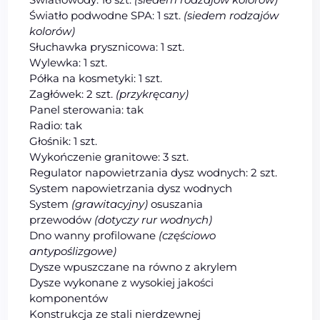
Światło podwodne SPA: 1 szt.
(siedem rodzajów
kolorów)
Słuchawka prysznicowa: 1 szt.
Wylewka: 1 szt.
Półka na kosmetyki: 1 szt.
Zagłówek: 2 szt.
(przykręcany)
Panel sterowania: tak
Radio: tak
Głośnik: 1 szt.
Wykończenie granitowe: 3 szt.
Regulator napowietrzania dysz wodnych: 2 szt.
System napowietrzania dysz wodnych
System
(grawitacyjny)
osuszania
przewodów
(dotyczy rur wodnych)
Dno wanny profilowane
(częściowo
antypoślizgowe)
Dysze wpuszczane na równo z akrylem
Dysze wykonane z wysokiej jakości
komponentów
Konstrukcja ze stali nierdzewnej