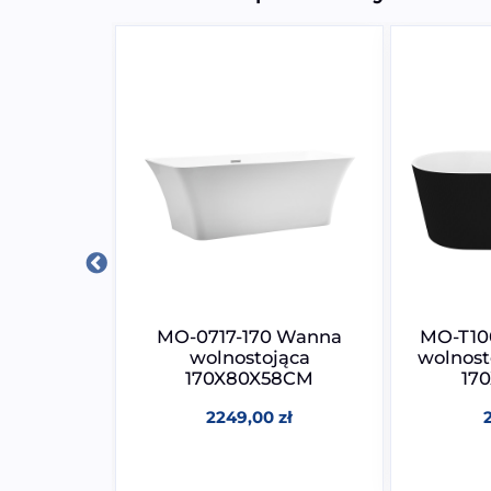
0 Wanna
MO-0717-170 Wanna
MO-T10
jąca
wolnostojąca
wolnost
72CM
170X80X58CM
17
0
zł
2249,00
zł