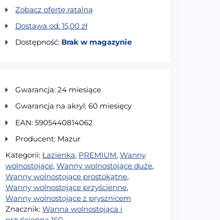
Zobacz ofertę ratalną
Dostawa od:
15,00
zł
Dostępność:
Brak w magazynie
Gwarancja: 24 miesiące
Gwarancja na akryl: 60 miesięcy
EAN: 5905440814062
Producent: Mazur
Kategorii:
Łazienka
,
PREMIUM
,
Wanny
wolnostojące
,
Wanny wolnostojące duże
,
Wanny wolnostojące prostokątne
,
Wanny wolnostojące przyścienne
,
Wanny wolnostojące z prysznicem
Znacznik:
Wanna wolnostojąca i
przyścienna 160