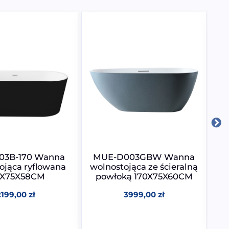
03B-170 Wanna
MUE-D003GBW Wanna
ojąca ryflowana
wolnostojąca ze ścieralną
0X75X58CM
powłoką 170X75X60CM
2199,00
zł
3999,00
zł