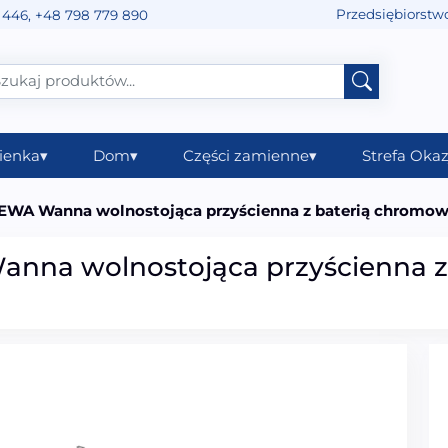
Przedsiębiorstw
 446
,
+48 798 779 890
ienka
▾
Dom
▾
Części zamienne
▾
Strefa Okaz
EWA Wanna wolnostojąca przyścienna z baterią chrom
nna wolnostojąca przyścienna 