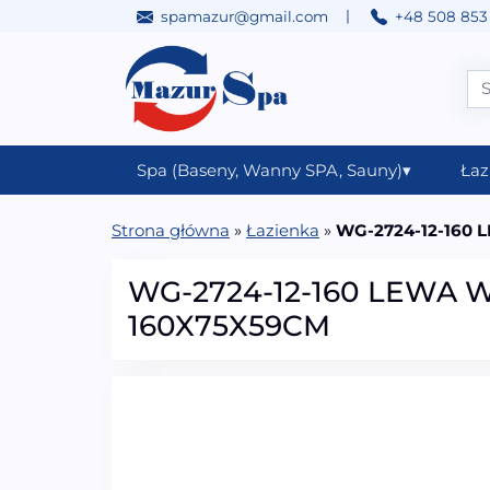
|
spamazur@gmail.com
+48 508 853
Przejdź do treści
Main Navigation
Spa (Baseny, Wanny SPA, Sauny)
▾
Łaz
Strona główna
»
Łazienka
»
WG-2724-12-160 L
WG-2724-12-160 LEWA Wa
160X75X59CM