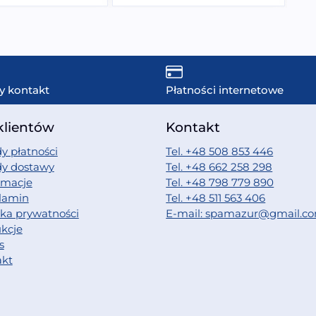
y kontakt
Płatności internetowe
klientów
Kontakt
y płatności
Tel. +48 508 853 446
dy dostawy
Tel. +48 662 258 298
amacje
Tel. +48 798 779 890
lamin
Tel. +48 511 563 406
yka prywatności
E-mail: spamazur@gmail.c
ukcje
s
akt