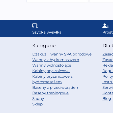
Szybka wysyłka
Prost
Kategorie
Dla 
Dżakuzi i wanny SPA ogrodowe
Zasad
Wanny z hydromasażem
Zasa
Wanny wolnostojące
Rekl
Kabiny prysznicowe
Regu
Kabiny prysznicowe z
Polit
hydromasażem
Instr
Baseny z przeciwprądem
Serwi
Baseny treningowe
Kont
Sauny
Blog
Sklep