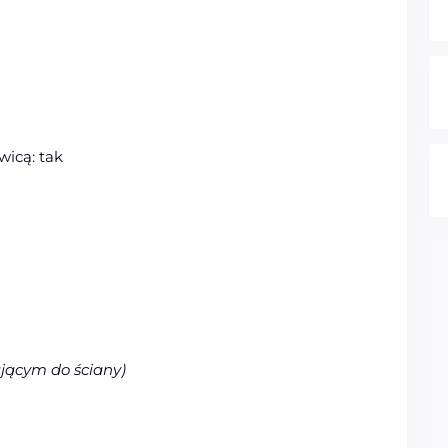
icą: tak
jącym do ściany)