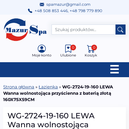
spamazur@gmail.com
+48 508 853 446
,
+48 798 779 890
Przejdź do treści
Main Navigation
0
0
Moje konto
Ulubione
Koszyk
☰
Strona główna
»
Łazienka
»
WG-2724-19-160 LEWA
Wanna wolnostojąca przyścienna z baterią złotą
160X75X59CM
WG-2724-19-160 LEWA
Wanna wolnostojąca