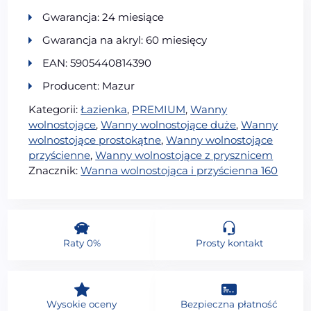
Gwarancja: 24 miesiące
Gwarancja na akryl: 60 miesięcy
EAN: 5905440814390
Producent: Mazur
Kategorii:
Łazienka
,
PREMIUM
,
Wanny
wolnostojące
,
Wanny wolnostojące duże
,
Wanny
wolnostojące prostokątne
,
Wanny wolnostojące
przyścienne
,
Wanny wolnostojące z prysznicem
Znacznik:
Wanna wolnostojąca i przyścienna 160
Raty 0%
Prosty kontakt
Wysokie oceny
Bezpieczna płatność