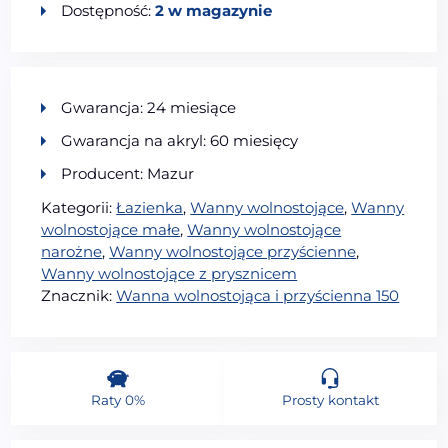
Dostępność:
2 w magazynie
Gwarancja: 24 miesiące
Gwarancja na akryl: 60 miesięcy
Producent: Mazur
Kategorii:
Łazienka
,
Wanny wolnostojące
,
Wanny
wolnostojące małe
,
Wanny wolnostojące
narożne
,
Wanny wolnostojące przyścienne
,
Wanny wolnostojące z prysznicem
Znacznik:
Wanna wolnostojąca i przyścienna 150
Raty 0%
Prosty kontakt