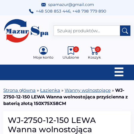
spamazur@gmail.com
+48 508 853 446
,
+48 798 779 890
Przejdź do treści
Main Navigation
0
0
Moje konto
Ulubione
Koszyk
☰
Strona główna
»
Łazienka
»
Wanny wolnostojące
»
WJ-
2750-12-150 LEWA Wanna wolnostojąca przyścienna z
baterią złotą 150X75X58CM
WJ-2750-12-150 LEWA
Wanna wolnostojąca