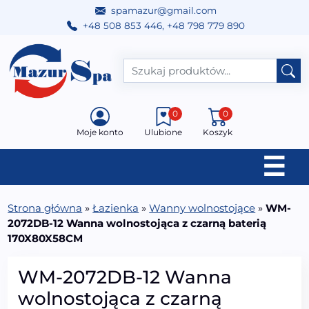
spamazur@gmail.com
+48 508 853 446
,
+48 798 779 890
Przejdź do treści
Main Navigation
0
0
Moje konto
Ulubione
Koszyk
☰
Strona główna
»
Łazienka
»
Wanny wolnostojące
»
WM-
2072DB-12 Wanna wolnostojąca z czarną baterią
170X80X58CM
WM-2072DB-12 Wanna
wolnostojąca z czarną