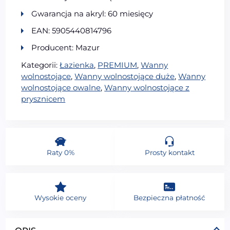
Gwarancja na akryl: 60 miesięcy
EAN: 5905440814796
Producent: Mazur
Kategorii:
Łazienka
,
PREMIUM
,
Wanny
wolnostojące
,
Wanny wolnostojące duże
,
Wanny
wolnostojące owalne
,
Wanny wolnostojące z
prysznicem
Raty 0%
Prosty kontakt
Wysokie oceny
Bezpieczna płatność